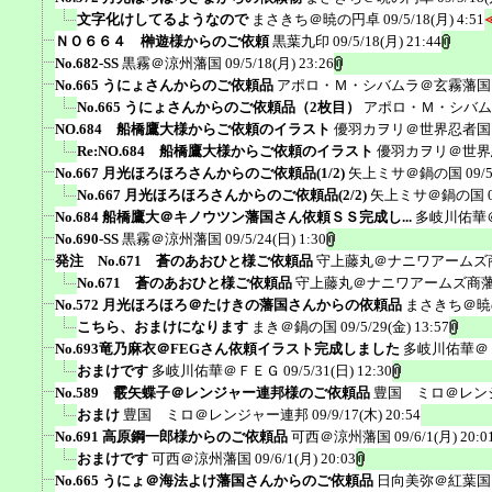
文字化けしてるようなので
まさきち＠暁の円卓
09/5/18(月) 4:51
ＮＯ６６４ 榊遊様からのご依頼
黒葉九印
09/5/18(月) 21:44
No.682-SS
黒霧＠涼州藩国
09/5/18(月) 23:26
No.665 うにょさんからのご依頼品
アポロ・Ｍ・シバムラ＠玄霧藩国
No.665 うにょさんからのご依頼品（2枚目）
アポロ・Ｍ・シバム
NO.684 船橋鷹大様からご依頼のイラスト
優羽カヲリ＠世界忍者国
Re:NO.684 船橋鷹大様からご依頼のイラスト
優羽カヲリ＠世界
No.667 月光ほろほろさんからのご依頼品(1/2)
矢上ミサ＠鍋の国
09/
No.667 月光ほろほろさんからのご依頼品(2/2)
矢上ミサ＠鍋の国
No.684 船橋鷹大＠キノウツン藩国さん依頼ＳＳ完成し...
多岐川佑華
No.690-SS
黒霧＠涼州藩国
09/5/24(日) 1:30
発注 No.671 蒼のあおひと様ご依頼品
守上藤丸＠ナニワアームズ
No.671 蒼のあおひと様ご依頼品
守上藤丸＠ナニワアームズ商
No.572 月光ほろほろ＠たけきの藩国さんからの依頼品
まさきち＠暁
こちら、おまけになります
まき＠鍋の国
09/5/29(金) 13:57
No.693竜乃麻衣＠FEGさん依頼イラスト完成しました
多岐川佑華＠
おまけです
多岐川佑華＠ＦＥＧ
09/5/31(日) 12:30
No.589 霰矢蝶子＠レンジャー連邦様のご依頼品
豊国 ミロ＠レン
おまけ
豊国 ミロ＠レンジャー連邦
09/9/17(木) 20:54
No.691 高原鋼一郎様からのご依頼品
可西＠涼州藩国
09/6/1(月) 20:0
おまけです
可西＠涼州藩国
09/6/1(月) 20:03
No.665 うにょ＠海法よけ藩国さんからのご依頼品
日向美弥＠紅葉国