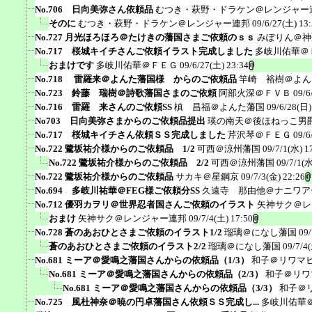
No.706 日向美弥さん依頼品
むつき・萩野・ドラケン＠レンジャー
そのに
むつき・萩野・ドラケン＠レンジャー連邦
09/6/27(土) 13
No.727 月光ほろほろ＠たけきの藩国さまご依頼のｓｓ
みぽりん＠神
No.717 桜城キイチさんご依頼イラスト完成しました
多岐川佑華＠
おまけです
多岐川佑華＠ＦＥＧ
09/6/27(土) 23:34
No.718 雷羅来＠よんた藩国様 からのご依頼品
竿崎 裕樹＠よん
No.723 鈴藤 瑞樹＠詩歌藩国さまのご依頼
阿部火深＠ＦＶＢ
09/6
No.716 雷羅 来さんのご依頼SS
槙 昌福＠よんた藩国
09/6/28(日)
No703 日向美弥さまからのご依頼品提出
瑛の南天＠後ほねっこ男
No.717 桜城キイチさん依頼ＳＳ完成しました
芹沢琴＠ＦＥＧ
09/6
No.722 鷺坂祐介様からのご依頼品 1/2
可西＠涼州藩国
09/7/1(水) 1
No.722 鷺坂祐介様からのご依頼品 2/2
可西＠涼州藩国
09/7/1(水
No.722 鷺坂祐介様からのご依頼品
サカキ＠星鋼京
09/7/3(金) 22:26
No.694 多岐川祐華＠FEG様ご依頼分SS
久遠寺 那由他＠ナニワア
No.712 優羽カヲリ＠世界忍者国さんご依頼のイラスト
矢神サク＠レ
おまけ
矢神サク＠レンジャー連邦
09/7/4(土) 17:50
No.728 蒼のあおひとさまご依頼のイラスト1/2
瑠璃＠になし藩国
09/
蒼のあおひとさまご依頼のイラスト2/2
瑠璃＠になし藩国
09/7/4
No.681 ミーア＠愛鳴之藩国さんからの依頼品（1/3）
和子＠リワマ
No.681 ミーア＠愛鳴之藩国さんからの依頼品（2/3）
和子＠リワ
No.681 ミーア＠愛鳴之藩国さんからの依頼品（3/3）
和子＠
No.725 風杜神奈＠暁の円卓藩国さん依頼ＳＳ完成し...
多岐川佑華