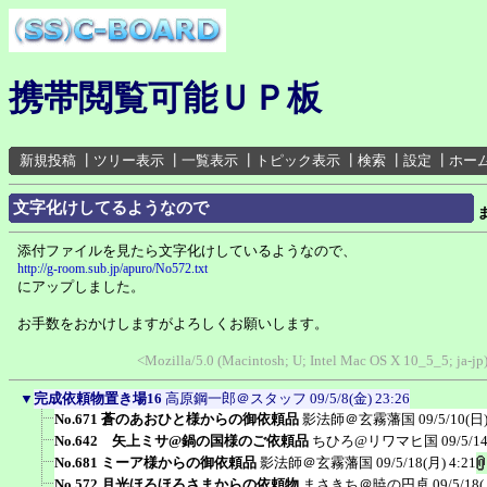
携帯閲覧可能ＵＰ板
新規投稿
┃
ツリー表示
┃
一覧表示
┃
トピック表示
┃
検索
┃
設定
┃
ホー
文字化けしてるようなので
添付ファイルを見たら文字化けしているようなので、
http://g-room.sub.jp/apuro/No572.txt
にアップしました。
お手数をおかけしますがよろしくお願いします。
<Mozilla/5.0 (Macintosh; U; Intel Mac OS X 10_5_5; ja-jp
▼
完成依頼物置き場16
高原鋼一郎＠スタッフ
09/5/8(金) 23:26
No.671 蒼のあおひと様からの御依頼品
影法師＠玄霧藩国
09/5/10(日)
No.642 矢上ミサ@鍋の国様のご依頼品
ちひろ@リワマヒ国
09/5/1
No.681 ミーア様からの御依頼品
影法師＠玄霧藩国
09/5/18(月) 4:21
No.572 月光ほろほろさまからの依頼物
まさきち＠暁の円卓
09/5/18(