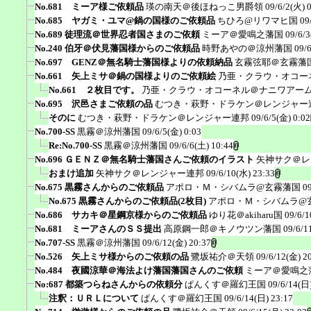
No.681 ミーア様ご依頼品
瑛の南天＠後ほねっこ男爵領
09/6/2(火) 
No.685 ヤガミ・ユマ@鍋の国様のご依頼品
ちひろ@リワマヒ国
09
No.689 徒理流＠世界忍者国さまのご依頼
ミーア＠愛鳴之藩国
09/6/3
No.240 伯牙＠伏見藩国様からのご依頼品
時野あやの＠涼州藩国
09/
No.697 GENZ＠無名騎士藩国様よりの依頼納品
玄霧弦耶＠玄霧藩
No.661 矢上ミサ＠鍋の国様よりのご依頼絵
乃亜・クラウ・オコー
No.661 ２枚目です。
乃亜・クラウ・オコーネル＠ナニワアー
No.695 沢邑さまご依頼の品
むつき・萩野・ドラケン＠レンジャー
そのに
むつき・萩野・ドラケン＠レンジャー連邦
09/6/5(金) 0:02
No.700-SS
黒霧＠涼州藩国
09/6/5(金) 0:03
Re:No.700-SS
黒霧＠涼州藩国
09/6/6(土) 10:44
No.696 ＧＥＮＺ＠無名騎士藩国さんご依頼のイラスト
矢神サク＠レ
おまけ追加
矢神サク＠レンジャー連邦
09/6/10(水) 23:33
No.675 黒霧さんからのご依頼品
アポロ・Ｍ・シバムラ@玄霧藩国
0
No.675 黒霧さんからのご依頼品(2枚目)
アポロ・Ｍ・シバムラ@
No.686 サカキ＠星鋼京様からのご依頼品
ゆり花＠akiharu国
09/6/1
No.681 ミーアさんのＳＳ提出
高原鋼一郎＠キノウツン藩国
09/6/1
No.707-SS
黒霧＠涼州藩国
09/6/12(金) 20:37
No.526 矢上ミサ様からのご依頼の品
鷺坂祐介＠天領
09/6/12(金) 2
No.484 夜國涼華＠海法よけ藩国藩国さんのご依頼
ミーア＠愛鳴之
No:687 都築つらねさんからの依頼分
ぱんくす＠羅幻王国
09/6/14(日)
注釈：ＵＲＬについて
ぱんくす＠羅幻王国
09/6/14(日) 23:17