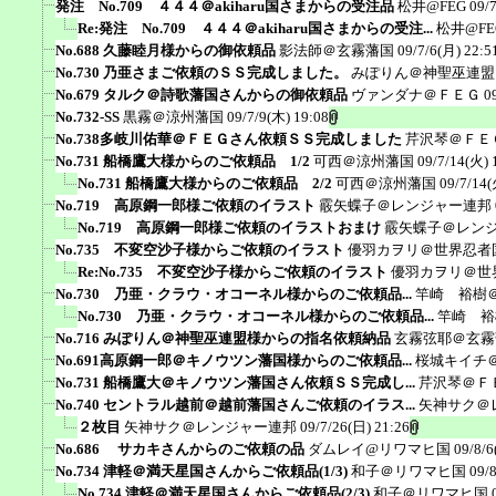
発注 No.709 ４４４＠akiharu国さまからの受注品
松井@FEG
09/
Re:発注 No.709 ４４４＠akiharu国さまからの受注...
松井@FE
No.688 久藤睦月様からの御依頼品
影法師＠玄霧藩国
09/7/6(月) 22:5
No.730 乃亜さまご依頼のＳＳ完成しました。
みぽりん＠神聖巫連盟
No.679 タルク＠詩歌藩国さんからの御依頼品
ヴァンダナ＠ＦＥＧ
0
No.732-SS
黒霧＠涼州藩国
09/7/9(木) 19:08
No.738多岐川佑華＠ＦＥＧさん依頼ＳＳ完成しました
芹沢琴＠ＦＥ
No.731 船橋鷹大様からのご依頼品 1/2
可西＠涼州藩国
09/7/14(火) 
No.731 船橋鷹大様からのご依頼品 2/2
可西＠涼州藩国
09/7/14(
No.719 高原鋼一郎様ご依頼のイラスト
霰矢蝶子＠レンジャー連邦
No.719 高原鋼一郎様ご依頼のイラストおまけ
霰矢蝶子＠レン
No.735 不変空沙子様からご依頼のイラスト
優羽カヲリ＠世界忍者
Re:No.735 不変空沙子様からご依頼のイラスト
優羽カヲリ＠世
No.730 乃亜・クラウ・オコーネル様からのご依頼品...
竿崎 裕樹
No.730 乃亜・クラウ・オコーネル様からのご依頼品...
竿崎 裕
No.716 みぽりん＠神聖巫連盟様からの指名依頼納品
玄霧弦耶＠玄霧
No.691高原鋼一郎＠キノウツン藩国様からのご依頼品...
桜城キイチ
No.731 船橋鷹大＠キノウツン藩国さん依頼ＳＳ完成し...
芹沢琴＠Ｆ
No.740 セントラル越前＠越前藩国さんご依頼のイラス...
矢神サク＠
２枚目
矢神サク＠レンジャー連邦
09/7/26(日) 21:26
No.686 サカキさんからのご依頼の品
ダムレイ@リワマヒ国
09/8/6
No.734 津軽＠満天星国さんからご依頼品(1/3)
和子＠リワマヒ国
09/
No.734 津軽＠満天星国さんからご依頼品(2/3)
和子＠リワマヒ国