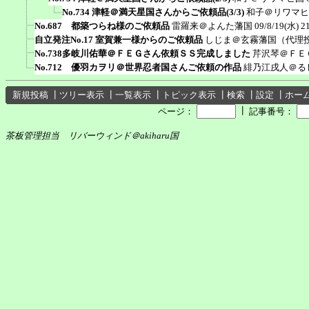
No.734 津軽＠満天星国さんからご依頼品(3/3)
和子＠リワマヒ
No.687 都築つらね様のご依頼品
雷羅来＠よんた藩国
09/8/19(水) 2
自立発注No.17 室賀兼一様からのご依頼品
しじま＠玄霧藩国（代理
No.738多岐川佑華＠ＦＥＧさん依頼ＳＳ完成しました
芹沢琴＠ＦＥ
No.712 優羽カヲリ＠世界忍者国さんご依頼の作品
緋乃江戌人＠る
新規投稿
┃
ツリー表示
┃
一覧表示
┃
トピック表示
┃
検索
┃
設定
┃
ホー
┃
ページ：
記事番号：
茶板管理担当 リバーウィンド＠akiharu国