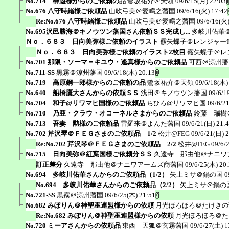
No.714 榊遊様からのご依頼の品
鷺坂祐介＠天領
09/6/15(月) 22:03
No.676 八守時緒様ご依頼品
山吹弓美＠愛鳴之藩国
09/6/16(火) 17:42
Re:No.676 八守時緒様ご依頼品
山吹弓美＠愛鳴之藩国
09/6/16(火)
No.695沢邑勝海＠キノウツン藩国さん依頼ＳＳ完成し...
多岐川佑華
Ｎｏ．６８３ 日向美弥様ご依頼のイラスト
霰矢蝶子＠レンジャー
Ｎｏ．６８３ 日向美弥様ご依頼のイラスト2枚目
霰矢蝶子＠レ
No.701 那限・ソーマ＝キユウ・逢真様からのご依頼品
可西＠涼州藩
No.711-SS
黒霧＠涼州藩国
09/6/18(木) 20:13
No.719 高原鋼一郎様からのご依頼の品
鷺坂祐介＠天領
09/6/18(木)
No.640 船橋鷹大さんからの依頼ＳＳ
浅田＠キノウツン藩国
09/6/1
No.704 和子@リワマヒ国様のご依頼品
ちひろ@リワマヒ国
09/6/2
No.710 乃亜・クラウ・オコーネルさまからのご依頼品
鈴藤 瑞樹
No.713 吾妻 勲様のご依頼品
雷羅来＠よんた藩国
09/6/21(日) 21:
No.702 芹沢琴＠ＦＥＧさまのご依頼品 1/2
松井@FEG
09/6/21(日) 
Re:No.702 芹沢琴＠ＦＥＧさまのご依頼品 2/2
松井@FEG
09/6/
No.715 日向美弥＠紅葉国様ご依頼分ＳＳ
久遠寺 那由他＠ナニワ
訂正差分
久遠寺 那由他＠ナニワアームズ商藩国
09/6/25(木) 20
No.694 多岐川佑華さんからのご依頼品（1/2）
矢上ミサ＠鍋の国
0
No.694 多岐川佑華さんからのご依頼品（2/2）
矢上ミサ＠鍋の
No.721-SS
黒霧＠涼州藩国
09/6/25(木) 21:51
No.682 みぽりん＠神聖巫連盟様からの依頼
月光ほろほろ＠たけきの
Re:No.682 みぽりん＠神聖巫連盟様からの依頼
月光ほろほろ＠た
No.720 ミーアさんからの依頼品
東西 天狐＠玄霧藩国
09/6/27(土) 1