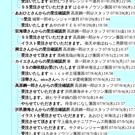
受注いたします
萩野むつき＠レンジャー連邦
07/8/29(水) 22:06
ＳＳ受注させていただきます
はる＠キノウツン藩国
07/8/30(木) 
あおひとさんからの受注確認所
高原鋼一郎@スタッフ
07/8/29(水) 15
○受注
城華一郎＠レンジャー連邦
07/8/29(水) 17:44
受注いたします
あやの＠ＦＥＧ
07/8/29(水) 19:58
双海環さんからの受注確認所
高原鋼一郎@スタッフ
07/8/31(金) 16:3
ＳＳ受注させていただきます
高原鋼一郎@キノウツン藩国
07/8/
イラスト受注させていただきます。
南天＠後ほねっこ男爵領
07/
脚立さんからの受注確認所
高原鋼一郎@スタッフ
07/9/1(土) 0:37
受注させて頂きます
黒崎克哉@海法よけ藩国
07/9/1(土) 16:38
カイエさんからの受注確認所
東 恭一郎＠スタッフ
07/9/3(月) 17:34
ＳＳの御依頼お受けいたします
涼華＠海法よけ藩国
07/9/3(月) 2
受注いたします
ｎｉｃｏ＠土場藩国
07/9/4(火) 19:56
涼華さん、nicoさんへ
カイエ＠愛鳴藩国
07/9/4(火) 22:58
高原鋼一郎さんからの受注確認所
高原鋼一郎@スタッフ
07/9/4(火) 2
受注させていただきます
沢邑勝海＠キノウツン藩国
07/9/4(火) 2
受注します。
鍋ヒサ子＠鍋の国
07/9/5(水) 9:46
やらせていただきます。
玲音＠になし藩国
07/9/5(水) 23:57
沢邑勝海さんからの受注確認所
高原鋼一郎@スタッフ
07/9/5(水) 17:
イラストを受注させていただきます。
あおひと＠海法よけ藩国
0
受注させて頂きます
守上藤丸＠ナニワアームズ商藩国
07/9/5(水)
受注させていただきます。
サク＠レンジャー連邦
07/9/5(水) 23:4
受注します
はる＠キノウツン藩国
07/9/7(金) 3:18