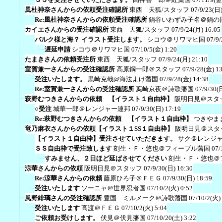
風杜神奈さんからの依頼受注確認所
東西 天狐/スタッフ
07/9/23(日)
Re:風杜神奈さんからの依頼受注確認所
鍋谷いわずみ子名＠鍋の
カイエさんからの受注確認所
東西 天狐/スタッフ
07/9/24(月) 16:05
バルク様と海？ イラスト受注します。
シコウ＠リワマヒ国
07/9/
遅延申請
シコウ＠リワマヒ国
07/10/5(金) 1:20
たまきさんの依頼受注所
東西 天狐/スタッフ
07/9/24(月) 21:10
室賀兼一さんからの受注確認所
高原鋼一郎＠スタッフ
07/9/28(金) 1
受注いたします。
黒崎克哉@海法よけ藩国
07/9/28(金) 14:38
Re:室賀兼一さんからの受注確認所
葉崎京夜＠詩歌藩国
07/9/30(
萩野むつきさんからの依頼 【イラスト１自由枠】
阪明日見＠スタ
○受注
城華一郎＠レンジャー連邦
07/9/30(日) 17:19
Re:萩野むつきさんからの依頼 【イラスト１自由枠】
つきやま
竜乃麻衣さんからの依頼【イラスト１SS１自由枠】
阪明日見＠スタ
【イラスト１自由枠】受注させていただきます。
サク＠レンジ
ＳＳ自由枠で受注致します
刻生・Ｆ・悠也＠フィーブル藩国
07/
すみません、２日ほど延ばさせてください
刻生・Ｆ・悠也＠
涼華さんからの依頼
阪明日見＠スタッフ
07/9/30(日) 16:30
Re:涼華さんからの依頼
藤原ひろ子＠ＦＥＧ
07/9/30(日) 18:59
受注いたします
ソーニャ＠世界忍者国
07/10/2(火) 0:52
風野緋璃さんの受注確認所
豊国 ミルメーク＠詩歌藩国
07/10/2(火)
受注いたします
高渡＠ＦＥＧ
07/10/2(火) 5:04
ご依頼お受けします。
伏見＠伏見藩国
07/10/20(土) 3:22