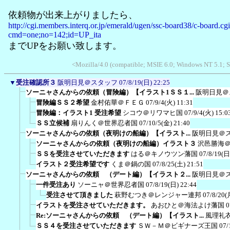
依頼物が出来上がりましたら、
http://cgi.members.interq.or.jp/emerald/ugen/ssc-board38/c-board.cg
cmd=one;no=142;id=UP_ita
までUPをお願い致します。
<Mozilla/4.0 (compatible; MSIE 6.0; Windows NT 5.1; 
▼
受注確認所３
阪明日見＠スタッフ
07/8/19(日) 22:25
ソーニャさんからの依頼（冒険編）【イラスト1ＳＳ１...
阪明日見＠
冒険編ＳＳ２希望
金村佑華＠ＦＥＧ
07/9/4(火) 11:31
冒険編：イラスト1 受注希望
シコウ＠リワマヒ国
07/9/4(火) 15:0
ＳＳ立候補
扇りんく＠世界忍者国
07/10/5(金) 21:40
ソーニャさんからの依頼（夜明けの船編）【イラスト...
阪明日見＠
ソーニャさんからの依頼（夜明けの船編）イラスト３
沢邑勝海
ＳＳを受注させていただきます
はる＠キノウツン藩国
07/8/19(日
イラスト２受注希望です
くま＠鍋の国
07/8/25(土) 21:51
ソーニャさんからの依頼 （デート編）【イラスト２...
阪明日見＠
一件受注あり
ソーニャ＠世界忍者国
07/8/19(日) 22:44
受注させて頂きました
萩野むつき＠レンジャー連邦
07/8/20(
イラストを受注させていただきます。
あおひと＠海法よけ藩国
0
Re:ソーニャさんからの依頼 （デート編）【イラスト...
風理礼
ＳＳ４を受注させていただきます
ＳＷ－Ｍ＠ビギナーズ王国
07/