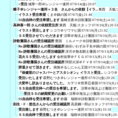
○受注
城華一郎＠レンジャー連邦
07/9/14(金) 20:07
蝶子＠レンジャー連邦＋２名 さんからの依頼【イラ...
東西 天狐/
イラスト受注希望
くま＠鍋の国
07/9/7(金) 21:46
SS自由枠の受注希望します
葉崎京夜＠詩歌藩国
07/9/8(土) 4:33
高神喜一郎 さんの依頼受注所
東西 天狐/スタッフ
07/9/10(月) 20:53
イラスト受注します
シコウ＠リワマヒ国
07/9/10(月) 21:02
ＳＳ受注させていただきます
涼華＠海法よけ藩国
07/9/10(月) 21
詩歌藩国さんの受注確認所
豊国 ミルメーク＠詩歌藩国
07/9/11(火)
Re:詩歌藩国さんの受注確認所
鍋谷いわずみ子名＠鍋の国
07/9/1
Re:詩歌藩国さんの受注確認所
冴月＠無名騎士藩国
07/9/13(木) 2
花火ＳＳ受注いたします
金村佑華＠ＦＥＧ
07/9/13(木) 21:54
Re:詩歌藩国さんの受注確認所
阿部火深＠ＦＶＢ
07/9/14(金) 2:19
辞退させて頂きます。
南無＠るしにゃん王国
07/9/16(日) 16:16
『保健室のジャスパーとアスタシオン』イラスト受注...
シコウ＠
受注いたします
萩野むつき＠レンジャー連邦
07/9/21(金) 20:26
大変申し訳ありませんでした。
カヲリ＠世界忍者国
07/9/25(火) 
ＳＳ自由受注枠への受注を希望します。
涼華＠海法よけ藩国
07/
受注ＳＳの納期変更のお願い
涼華＠海法よけ藩国
07/10/22(月
SS自由枠を受注希望します
鈴藤 瑞樹＠詩歌藩国
07/10/20(土) 1
刻生・F・悠也さんからの受注確認所
高原鋼一郎@スタッフ
07/9/12
受注致します
萩野むつき＠レンジャー連邦
07/9/12(水) 10:18
ＳＳ自由枠で受注致します
鈴藤 瑞樹＠詩歌藩国
07/10/4(木) 20