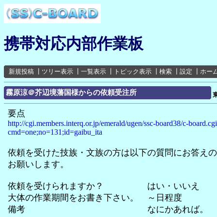
携帯対応内部作業板
新規投稿
┃
ツリー表示
┃
一覧表示
┃
トピック表示
┃
検索
┃
設定
┃
ホー
霧原涼＠芥辺境藩国様からの依頼受注所
要点
http://cgi.members.interq.or.jp/emerald/ugen/ssc-board38/c-board.cg
cmd=one;no=131;id=gaibu_ita
依頼を受けた技族・文族の方は以下の質問にお答えの
お願いします。
依頼を受けられますか？ はい・いいえ
大体の作業期間をお書き下さい。 ～日程度
備考 なにかあれば。