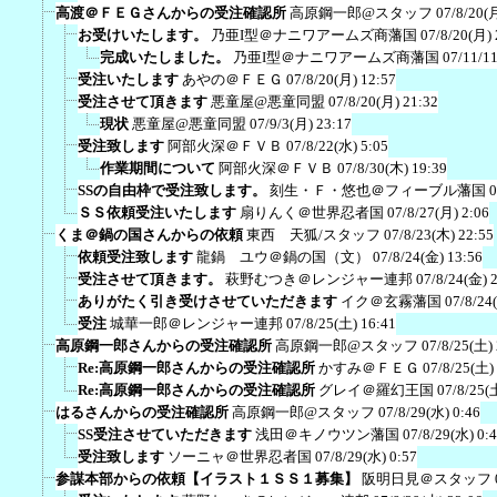
高渡＠ＦＥＧさんからの受注確認所
高原鋼一郎@スタッフ
07/8/20(
お受けいたします。
乃亜I型＠ナニワアームズ商藩国
07/8/20(月) 
完成いたしました。
乃亜I型＠ナニワアームズ商藩国
07/11/1
受注いたします
あやの＠ＦＥＧ
07/8/20(月) 12:57
受注させて頂きます
悪童屋@悪童同盟
07/8/20(月) 21:32
現状
悪童屋@悪童同盟
07/9/3(月) 23:17
受注致します
阿部火深＠ＦＶＢ
07/8/22(水) 5:05
作業期間について
阿部火深＠ＦＶＢ
07/8/30(木) 19:39
SSの自由枠で受注致します。
刻生・Ｆ・悠也＠フィーブル藩国
0
ＳＳ依頼受注いたします
扇りんく＠世界忍者国
07/8/27(月) 2:06
くま＠鍋の国さんからの依頼
東西 天狐/スタッフ
07/8/23(木) 22:55
依頼受注致します
龍鍋 ユウ＠鍋の国（文）
07/8/24(金) 13:56
受注させて頂きます。
萩野むつき＠レンジャー連邦
07/8/24(金) 
ありがたく引き受けさせていただきます
イク＠玄霧藩国
07/8/24
受注
城華一郎＠レンジャー連邦
07/8/25(土) 16:41
高原鋼一郎さんからの受注確認所
高原鋼一郎@スタッフ
07/8/25(土)
Re:高原鋼一郎さんからの受注確認所
かすみ＠ＦＥＧ
07/8/25(土)
Re:高原鋼一郎さんからの受注確認所
グレイ＠羅幻王国
07/8/25(
はるさんからの受注確認所
高原鋼一郎@スタッフ
07/8/29(水) 0:46
SS受注させていただきます
浅田＠キノウツン藩国
07/8/29(水) 0:
受注致します
ソーニャ＠世界忍者国
07/8/29(水) 0:57
参謀本部からの依頼【イラスト１ＳＳ１募集】
阪明日見＠スタッフ