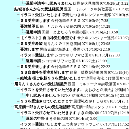
遅延申請/申し訳ありません
伏見＠伏見藩国
07/10/28(日) 3:22
結城杏さんからの受注確認所
豊国 ミルメーク＠詩歌藩国
07/10/3(
イラスト受注いたします
萩野むつき＠レンジャー連邦
07/10/3(水
ＳＳ受注致します
金村佑華＠ＦＥＧ
07/10/5(金) 7:38
受注希望
田鍋 とよたろう＠鍋の国
07/10/5(金) 17:28
遅延申請
田鍋 とよたろう＠鍋の国
07/10/16(火) 13:59
【イラスト】自由枠受注希望です
サク＠レンジャー連邦
07/10/7
ＳＳ受注希望
扇りんく＠世界忍者国
07/10/8(月) 23:08
受注します
黒崎克哉@海法よけ藩国
07/10/10(水) 2:10
イラスト受注します
シコウ＠リワマヒ国
07/10/15(月) 22:38
遅延申請
シコウ＠リワマヒ国
07/10/27(土) 23:09
ＳＳ受注致します
金村佑華＠ＦＥＧ
07/11/9(金) 22:22
ＳＳ自由枠を受注希望します
鈴藤 瑞樹＠詩歌藩国
07/11/19(月)
結城杏 様ご依頼ＳＳを受注いたします
涼華＠海法よけ藩国
07/12
扇りんくさんからの受注確認所
豊国 ミルメーク＠詩歌藩国
07/10/
イラストを受注させていただきます。
あおひと＠海法よけ藩国
0
申し訳ありません
あおひと＠海法よけ藩国
07/10/15(月) 23:1
ＳＳを受注させていただきます
風理礼衣＠ＦＥＧ
07/10/8(月) 5:1
高原鋼一郎さんからの受注確認所
高原鋼一郎@スタッフ
07/10/6(土)
イラスト受注させていただきます
まき＠鍋の国
07/10/7(日) 12:19
遅延の申告
まき＠鍋の国
07/10/14(日) 5:00
イラスト受注いたします
三つ実＠アウトウェイ
07/10/7(日) 17:52