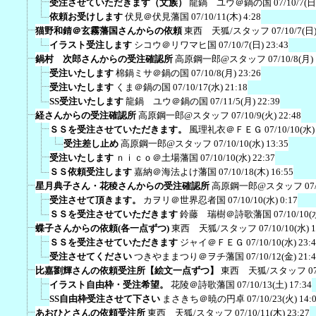
受注させていただきます（文族）
龍鍋 ユウ＠鍋の国
07/10/7(日
依頼お受けします
伏見＠伏見藩国
07/10/11(木) 4:28
猫野和錆＠玄霧藩国さんからの依頼
東西 天狐/スタッフ
07/10/7(日)
イラスト受注します
シコウ＠リワマヒ国
07/10/7(日) 23:43
鍋村 次郎さんからの受注確認所
高原鋼一郎@スタッフ
07/10/8(月)
受注いたします
棉鍋ミサ＠鍋の国
07/10/8(月) 23:26
受注いたします
くま＠鍋の国
07/10/17(水) 21:18
SS受注いたします
龍鍋 ユウ＠鍋の国
07/11/5(月) 22:39
経さんからの受注確認所
高原鋼一郎@スタッフ
07/10/9(火) 22:48
ＳＳを受注させていただきます。
風理礼衣＠ＦＥＧ
07/10/10(水)
受注差し止め
高原鋼一郎@スタッフ
07/10/10(水) 13:35
受注いたします
ｎｉｃｏ＠土場藩国
07/10/10(水) 22:37
ＳＳ依頼受注します
嘉納＠海法よけ藩国
07/10/18(木) 16:55
星月典子さん・花稜さんからの受注確認所
高原鋼一郎@スタッフ
07
受注させて頂きます。
カヲリ＠世界忍者国
07/10/10(水) 0:17
ＳＳを受注させていただきます
鈴藤 瑞樹＠詩歌藩国
07/10/10(
蝶子さんからの依頼(各一点ずつ)
東西 天狐/スタッフ
07/10/10(水) 
ＳＳを受注させていただきます
ジャイ＠ＦＥＧ
07/10/10(水) 23:
受注させてください
つきやままつり＠ヲチ藩国
07/10/12(金) 21:
比嘉劉輝さんの依頼受注所【絵文一点ずつ】
東西 天狐/スタッフ
0
イラスト自由枠・受注希望。
花陵＠詩歌藩国
07/10/13(土) 17:34
SS自由枠受注させて下さい
まさきち＠暁の円卓
07/10/23(火) 14:
あおひとさんの依頼受注所
東西 天狐/スタッフ
07/10/11(木) 23:27