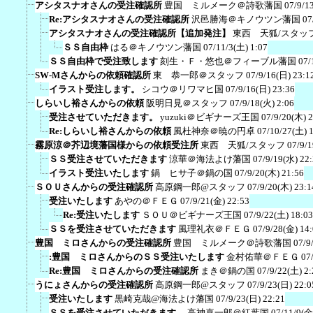
アシタスナオさんの受注確認所
豊国 ミルメーク＠詩歌藩国
07/9/1
Re:アシタスナオさんの受注確認所
沢邑勝海＠キノウツン藩国
07
アシタスナオさんの受注確認所【追加発注】
東西 天狐/スタッ
ＳＳ自由枠
はる＠キノウツン藩国
07/11/3(土) 1:07
ＳＳ自由枠で受注致します
刻生・Ｆ・悠也＠フィーブル藩国
07/
SW-Mさんからの依頼確認所
東 恭一郎＠スタッフ
07/9/16(日) 23:1
イラスト受注します。
シコウ＠リワマヒ国
07/9/16(日) 23:36
しらいし裕さんからの依頼
阪明日見＠スタッフ
07/9/18(火) 2:06
受注させていただきます。
yuzuki＠ビギナーズ王国
07/9/20(木) 
Re:しらいし裕さんからの依頼
風杜神奈＠暁の円卓
07/10/27(土) 
霧原涼＠芥辺境藩国様からの依頼受注所
東西 天狐/スタッフ
07/9/
ＳＳ受注させていただきます
涼華＠海法よけ藩国
07/9/19(水) 22
イラスト受注いたします
鍋 ヒサ子＠鍋の国
07/9/20(木) 21:56
ＳＯＵさんからの受注確認所
高原鋼一郎@スタッフ
07/9/20(木) 23:1
受注いたします
あやの＠ＦＥＧ
07/9/21(金) 22:53
Re:受注いたします
ＳＯＵ＠ビギナーズ王国
07/9/22(土) 18:03
ＳＳを受注させていただきます
風理礼衣＠ＦＥＧ
07/9/28(金) 14
豊国 ミロさんからの受注確認所
豊国 ミルメーク＠詩歌藩国
07/9
:豊国 ミロさんからのＳＳ受注いたします
金村佑華＠ＦＥＧ
07
Re:豊国 ミロさんからの受注確認所
まき＠鍋の国
07/9/22(土) 2:
うにょさんからの受注確認所
高原鋼一郎@スタッフ
07/9/23(日) 22:0
受注いたします
黒崎克哉@海法よけ藩国
07/9/23(日) 22:21
ＳＳを受注させていただきます。
高神喜一郎＠紅葉国
07/11/9(金