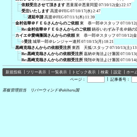
依頼受注させて頂きます
悪童屋＠悪童同盟
07/10/12(金) 22:17
受注いたします
高渡＠FEG
07/10/17(水) 2:47
遅延申請
高渡＠FEG
07/11/1(木) 11:39
金村佑華＠ＦＥＧさんからのご依頼
東 恭一郎＠スタッフ
07/10/12
Re:金村佑華＠ＦＥＧさんからのご依頼
鍋谷いわずみ子名＠鍋の
カイエ＠愛鳴藩国さんからの依頼
東 恭一郎＠スタッフ
07/10/12(金
○受注
城華一郎＠レンジャー連邦
07/10/15(月) 18:21
黒崎克哉さんからの依頼受注所
東西 天狐/スタッフ
07/10/13(土) 13
Re:黒崎克哉さんからの依頼受注所
嘉納＠海法よけ藩国
07/10/13
Re:黒崎克哉さんからの依頼受注所
飛翔＠海法よけ藩国
07/10/14
新規投稿
┃
ツリー表示
┃
一覧表示
┃
トピック表示
┃
検索
┃
設定
┃
ホー
┃
ページ：
記事番号：
茶板管理担当 リバーウィンド＠akiharu国