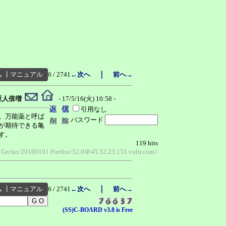
｜
ム
┃
マニュアル
6 / 2741
←次へ
前へ→
巨人倍増
- 17/5/16(火) 10:58 -
引用なし
。万能薬と呼ば
パスワード
が期待できる亀
す。
119 hits
) Gecko/20100101 Firefox/52.0＠45.32.23.151.vultr.com>
｜
ム
┃
マニュアル
6 / 2741
←次へ
前へ→
(SS)C-BOARD v3.8 is Free