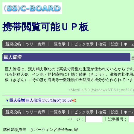
携帯閲覧可能ＵＰ板
新規投稿
┃
ツリー表示
┃
一覧表示
┃
トピック表示
┃
検索
┃
設定
┃
ホー
巨人倍増
巨人倍増は、漢方精力剤なので高級で貴重な生薬が使われているからです
れる朝鮮人参、インポ・勃起障害にも効く鎖陽（さよう）、滋養強壮作用
板（きばん）、そのほか海馬等十数種類の天然漢方成分から作られていま
<Mozilla/5.0 (Windows NT 6.1; rv:52.0
▼
巨人倍増
巨人倍増
17/5/16(火) 10:58
≪
新規投稿
┃
ツリー表示
┃
一覧表示
┃
トピック表示
┃
検索
┃
設定
┃
ホー
┃
ページ：
記事番号：
茶板管理担当 リバーウィンド＠akiharu国