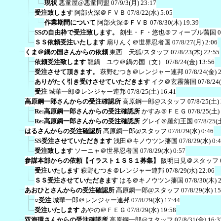
現状
悪童屋@悪童同盟
07/9/3(月) 23:17
受注致します
阿部火深＠ＦＶＢ
07/8/22(水) 5:05
作業期間について
阿部火深＠ＦＶＢ
07/8/30(木) 19:39
SSの自由枠で受注致します。
刻生・Ｆ・悠也＠フィーブル藩国
0
ＳＳ依頼受注いたします
扇りんく＠世界忍者国
07/8/27(月) 2:06
くま＠鍋の国さんからの依頼
東西 天狐/スタッフ
07/8/23(木) 22:55
依頼受注致します
龍鍋 ユウ＠鍋の国（文）
07/8/24(金) 13:56
受注させて頂きます。
萩野むつき＠レンジャー連邦
07/8/24(金) 
ありがたく引き受けさせていただきます
イク＠玄霧藩国
07/8/24
受注
城華一郎＠レンジャー連邦
07/8/25(土) 16:41
高原鋼一郎さんからの受注確認所
高原鋼一郎@スタッフ
07/8/25(土)
Re:高原鋼一郎さんからの受注確認所
かすみ＠ＦＥＧ
07/8/25(土)
Re:高原鋼一郎さんからの受注確認所
グレイ＠羅幻王国
07/8/25(
はるさんからの受注確認所
高原鋼一郎@スタッフ
07/8/29(水) 0:46
SS受注させていただきます
浅田＠キノウツン藩国
07/8/29(水) 0:
受注致します
ソーニャ＠世界忍者国
07/8/29(水) 0:57
参謀本部からの依頼【イラスト１ＳＳ１募集】
阪明日見＠スタッフ
受注いたします
萩野むつき＠レンジャー連邦
07/8/29(水) 22:06
ＳＳ受注させていただきます
はる＠キノウツン藩国
07/8/30(木) 
あおひとさんからの受注確認所
高原鋼一郎@スタッフ
07/8/29(水) 15
○受注
城華一郎＠レンジャー連邦
07/8/29(水) 17:44
受注いたします
あやの＠ＦＥＧ
07/8/29(水) 19:58
双海環さんからの受注確認所
高原鋼一郎@スタッフ
07/8/31(金) 16:3