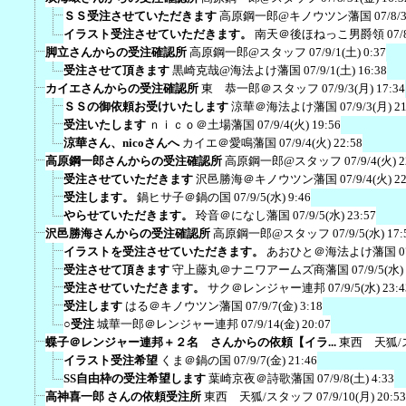
ＳＳ受注させていただきます
高原鋼一郎@キノウツン藩国
07/8/
イラスト受注させていただきます。
南天＠後ほねっこ男爵領
07/
脚立さんからの受注確認所
高原鋼一郎@スタッフ
07/9/1(土) 0:37
受注させて頂きます
黒崎克哉@海法よけ藩国
07/9/1(土) 16:38
カイエさんからの受注確認所
東 恭一郎＠スタッフ
07/9/3(月) 17:34
ＳＳの御依頼お受けいたします
涼華＠海法よけ藩国
07/9/3(月) 2
受注いたします
ｎｉｃｏ＠土場藩国
07/9/4(火) 19:56
涼華さん、nicoさんへ
カイエ＠愛鳴藩国
07/9/4(火) 22:58
高原鋼一郎さんからの受注確認所
高原鋼一郎@スタッフ
07/9/4(火) 2
受注させていただきます
沢邑勝海＠キノウツン藩国
07/9/4(火) 2
受注します。
鍋ヒサ子＠鍋の国
07/9/5(水) 9:46
やらせていただきます。
玲音＠になし藩国
07/9/5(水) 23:57
沢邑勝海さんからの受注確認所
高原鋼一郎@スタッフ
07/9/5(水) 17:
イラストを受注させていただきます。
あおひと＠海法よけ藩国
0
受注させて頂きます
守上藤丸＠ナニワアームズ商藩国
07/9/5(水)
受注させていただきます。
サク＠レンジャー連邦
07/9/5(水) 23:4
受注します
はる＠キノウツン藩国
07/9/7(金) 3:18
○受注
城華一郎＠レンジャー連邦
07/9/14(金) 20:07
蝶子＠レンジャー連邦＋２名 さんからの依頼【イラ...
東西 天狐/
イラスト受注希望
くま＠鍋の国
07/9/7(金) 21:46
SS自由枠の受注希望します
葉崎京夜＠詩歌藩国
07/9/8(土) 4:33
高神喜一郎 さんの依頼受注所
東西 天狐/スタッフ
07/9/10(月) 20:53