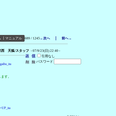
｜
ム
┃
マニュアル
689 / 1245
←次へ
前へ→
東西 天狐/スタッフ
- 07/9/23(日) 22:40 -
引用なし
パスワード
gaibu_ita
します。
d=UP_ita