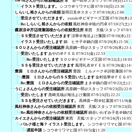
SW-Mさんからの依頼確認所
東 恭一郎＠スタッフ
07/9/16(日) 23:1
イラスト受注します。
シコウ＠リワマヒ国
07/9/16(日) 23:36
しらいし裕さんからの依頼
阪明日見＠スタッフ
07/9/18(火) 2:06
受注させていただきます。
yuzuki＠ビギナーズ王国
07/9/20(木) 
Re:しらいし裕さんからの依頼
風杜神奈＠暁の円卓
07/10/27(土) 
霧原涼＠芥辺境藩国様からの依頼受注所
東西 天狐/スタッフ
07/9/
ＳＳ受注させていただきます
涼華＠海法よけ藩国
07/9/19(水) 22
イラスト受注いたします
鍋 ヒサ子＠鍋の国
07/9/20(木) 21:56
ＳＯＵさんからの受注確認所
高原鋼一郎@スタッフ
07/9/20(木) 23:1
受注いたします
あやの＠ＦＥＧ
07/9/21(金) 22:53
Re:受注いたします
ＳＯＵ＠ビギナーズ王国
07/9/22(土) 18:03
ＳＳを受注させていただきます
風理礼衣＠ＦＥＧ
07/9/28(金) 14
豊国 ミロさんからの受注確認所
豊国 ミルメーク＠詩歌藩国
07/9
:豊国 ミロさんからのＳＳ受注いたします
金村佑華＠ＦＥＧ
07
Re:豊国 ミロさんからの受注確認所
まき＠鍋の国
07/9/22(土) 2:
うにょさんからの受注確認所
高原鋼一郎@スタッフ
07/9/23(日) 22:0
受注いたします
黒崎克哉@海法よけ藩国
07/9/23(日) 22:21
ＳＳを受注させていただきます。
高神喜一郎＠紅葉国
07/11/9(金
風杜神奈さんからの依頼受注確認所
東西 天狐/スタッフ
07/9/23(日)
Re:風杜神奈さんからの依頼受注確認所
鍋谷いわずみ子名＠鍋の
カイエさんからの受注確認所
東西 天狐/スタッフ
07/9/24(月) 16:05
バルク様と海？ イラスト受注します。
シコウ＠リワマヒ国
07/9/
遅延申請
シコウ＠リワマヒ国
07/10/5(金) 1:20