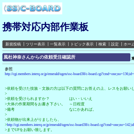
携帯対応内部作業板
新規投稿
┃
ツリー表示
┃
一覧表示
┃
トピック表示
┃
検索
┃
設定
┃
ホー
風杜神奈さんからの依頼受注確認所
参照
http://cgi.members.interq.or.jp/emerald/ugen/ssc-board38/c-board.cgi?cmd=one;no=136;id=
>依頼を受けた技族・文族の方は以下の質問にお答えの上、レスをお願い
>
>依頼を受けられますか？ はい・いいえ
>大体の作業期間をお書き下さい。 ～日程度
>備考 なにかあれば。
>
>依頼物が出来上がりましたら、
>
http://cgi.members.interq.or.jp/emerald/ugen/ssc-board38/c-board.cgi?cmd=one;no=142;i
>までUPをお願い致します。