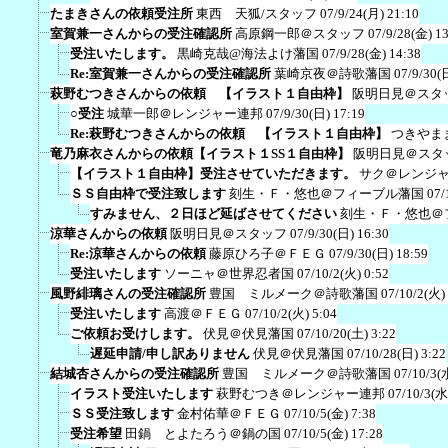
たまきさんの依頼受注所
東西 天狐/スタッフ
07/9/24(月) 21:10
室賀兼一さんからの受注確認所
高原鋼一郎＠スタッフ
07/9/28(金) 1
受注いたします。
黒崎克哉@海法よけ藩国
07/9/28(金) 14:38
Re:室賀兼一さんからの受注確認所
葉崎京夜＠詩歌藩国
07/9/30(
萩野むつきさんからの依頼 【イラスト１自由枠】
阪明日見＠スタ
○受注
城華一郎＠レンジャー連邦
07/9/30(日) 17:19
Re:萩野むつきさんからの依頼 【イラスト１自由枠】
つきやま
竜乃麻衣さんからの依頼【イラスト１SS１自由枠】
阪明日見＠スタ
【イラスト１自由枠】受注させていただきます。
サク＠レンジ
ＳＳ自由枠で受注致します
刻生・Ｆ・悠也＠フィーブル藩国
07/
すみません、２日ほど延ばさせてください
刻生・Ｆ・悠也＠
涼華さんからの依頼
阪明日見＠スタッフ
07/9/30(日) 16:30
Re:涼華さんからの依頼
藤原ひろ子＠ＦＥＧ
07/9/30(日) 18:59
受注いたします
ソーニャ＠世界忍者国
07/10/2(火) 0:52
風野緋璃さんの受注確認所
豊国 ミルメーク＠詩歌藩国
07/10/2(火)
受注いたします
高渡＠ＦＥＧ
07/10/2(火) 5:04
ご依頼お受けします。
伏見＠伏見藩国
07/10/20(土) 3:22
遅延申請/申し訳ありません
伏見＠伏見藩国
07/10/28(日) 3:22
結城杏さんからの受注確認所
豊国 ミルメーク＠詩歌藩国
07/10/3(
イラスト受注いたします
萩野むつき＠レンジャー連邦
07/10/3(水
ＳＳ受注致します
金村佑華＠ＦＥＧ
07/10/5(金) 7:38
受注希望
田鍋 とよたろう＠鍋の国
07/10/5(金) 17:28