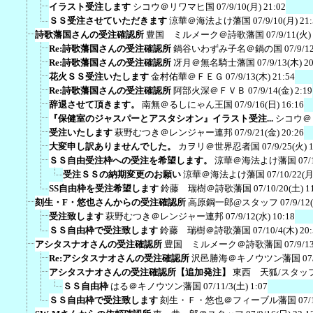
イラスト受注します
シコウ＠リワマヒ国
07/9/10(月) 21:02
ＳＳ受注させていただきます
涼華＠海法よけ藩国
07/9/10(月) 21
詩歌藩国さんの受注確認所
豊国 ミルメーク＠詩歌藩国
07/9/11(火)
Re:詩歌藩国さんの受注確認所
鍋谷いわずみ子名＠鍋の国
07/9/1
Re:詩歌藩国さんの受注確認所
冴月＠無名騎士藩国
07/9/13(木) 2
花火ＳＳ受注いたします
金村佑華＠ＦＥＧ
07/9/13(木) 21:54
Re:詩歌藩国さんの受注確認所
阿部火深＠ＦＶＢ
07/9/14(金) 2:19
辞退させて頂きます。
南無＠るしにゃん王国
07/9/16(日) 16:16
『保健室のジャスパーとアスタシオン』イラスト受注...
シコウ＠
受注いたします
萩野むつき＠レンジャー連邦
07/9/21(金) 20:26
大変申し訳ありませんでした。
カヲリ＠世界忍者国
07/9/25(火) 
ＳＳ自由受注枠への受注を希望します。
涼華＠海法よけ藩国
07/
受注ＳＳの納期変更のお願い
涼華＠海法よけ藩国
07/10/22(月
SS自由枠を受注希望します
鈴藤 瑞樹＠詩歌藩国
07/10/20(土) 1
刻生・F・悠也さんからの受注確認所
高原鋼一郎@スタッフ
07/9/12
受注致します
萩野むつき＠レンジャー連邦
07/9/12(水) 10:18
ＳＳ自由枠で受注致します
鈴藤 瑞樹＠詩歌藩国
07/10/4(木) 20
アシタスナオさんの受注確認所
豊国 ミルメーク＠詩歌藩国
07/9/1
Re:アシタスナオさんの受注確認所
沢邑勝海＠キノウツン藩国
07
アシタスナオさんの受注確認所【追加発注】
東西 天狐/スタッ
ＳＳ自由枠
はる＠キノウツン藩国
07/11/3(土) 1:07
ＳＳ自由枠で受注致します
刻生・Ｆ・悠也＠フィーブル藩国
07/