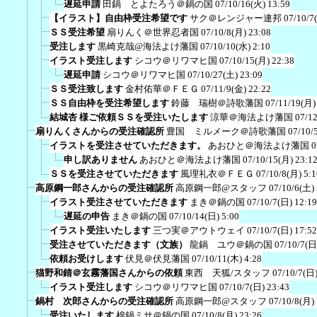
遅延申請
田鍋 とよたろう＠鍋の国
07/10/16(火) 13:59
【イラスト】自由枠受注希望です
サク＠レンジャー連邦
07/10/7
ＳＳ受注希望
扇りんく＠世界忍者国
07/10/8(月) 23:08
受注します
黒崎克哉@海法よけ藩国
07/10/10(水) 2:10
イラスト受注します
シコウ＠リワマヒ国
07/10/15(月) 22:38
遅延申請
シコウ＠リワマヒ国
07/10/27(土) 23:09
ＳＳ受注致します
金村佑華＠ＦＥＧ
07/11/9(金) 22:22
ＳＳ自由枠を受注希望します
鈴藤 瑞樹＠詩歌藩国
07/11/19(月)
結城杏 様ご依頼ＳＳを受注いたします
涼華＠海法よけ藩国
07/12
扇りんくさんからの受注確認所
豊国 ミルメーク＠詩歌藩国
07/10/
イラストを受注させていただきます。
あおひと＠海法よけ藩国
0
申し訳ありません
あおひと＠海法よけ藩国
07/10/15(月) 23:1
ＳＳを受注させていただきます
風理礼衣＠ＦＥＧ
07/10/8(月) 5:1
高原鋼一郎さんからの受注確認所
高原鋼一郎@スタッフ
07/10/6(土)
イラスト受注させていただきます
まき＠鍋の国
07/10/7(日) 12:19
遅延の申告
まき＠鍋の国
07/10/14(日) 5:00
イラスト受注いたします
三つ実＠アウトウェイ
07/10/7(日) 17:52
受注させていただきます（文族）
龍鍋 ユウ＠鍋の国
07/10/7(日
依頼お受けします
伏見＠伏見藩国
07/10/11(木) 4:28
猫野和錆＠玄霧藩国さんからの依頼
東西 天狐/スタッフ
07/10/7(日)
イラスト受注します
シコウ＠リワマヒ国
07/10/7(日) 23:43
鍋村 次郎さんからの受注確認所
高原鋼一郎@スタッフ
07/10/8(月)
受注いたします
棉鍋ミサ＠鍋の国
07/10/8(月) 23:26