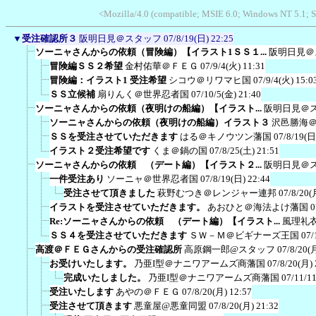
<Mozilla/4.0 (compatible; MSIE 6.0; Windows NT 5.1; 
▼
受注確認所３
阪明日見＠スタッフ
07/8/19(日) 22:25
ソーニャさんからの依頼（冒険編）【イラスト1ＳＳ１...
阪明日見＠
冒険編ＳＳ２希望
金村佑華＠ＦＥＧ
07/9/4(火) 11:31
冒険編：イラスト1 受注希望
シコウ＠リワマヒ国
07/9/4(火) 15:0
ＳＳ立候補
扇りんく＠世界忍者国
07/10/5(金) 21:40
ソーニャさんからの依頼（夜明けの船編）【イラスト...
阪明日見＠
ソーニャさんからの依頼（夜明けの船編）イラスト３
沢邑勝海
ＳＳを受注させていただきます
はる＠キノウツン藩国
07/8/19(日
イラスト２受注希望です
くま＠鍋の国
07/8/25(土) 21:51
ソーニャさんからの依頼 （デート編）【イラスト２...
阪明日見＠
一件受注あり
ソーニャ＠世界忍者国
07/8/19(日) 22:44
受注させて頂きました
萩野むつき＠レンジャー連邦
07/8/20(
イラストを受注させていただきます。
あおひと＠海法よけ藩国
0
Re:ソーニャさんからの依頼 （デート編）【イラスト...
風理礼
ＳＳ４を受注させていただきます
ＳＷ－Ｍ＠ビギナーズ王国
07/
高渡＠ＦＥＧさんからの受注確認所
高原鋼一郎@スタッフ
07/8/20(
お受けいたします。
乃亜I型＠ナニワアームズ商藩国
07/8/20(月) 
完成いたしました。
乃亜I型＠ナニワアームズ商藩国
07/11/1
受注いたします
あやの＠ＦＥＧ
07/8/20(月) 12:57
受注させて頂きます
悪童屋@悪童同盟
07/8/20(月) 21:32