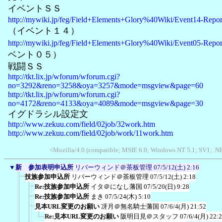
イベントＳＳ
http://mywiki.jp/feg/Field+Elements+Glory%40Wiki/Event14-Repor
（イベント１４）
http://mywiki.jp/feg/Field+Elements+Glory%40Wiki/Event05-Repor
ベント０５）
戦闘ＳＳ
http://tkt.lix.jp/wforum/wforum.cgi?
no=3292&reno=3258&oya=3257&mode=msgview&page=60
http://tkt.lix.jp/wforum/wforum.cgi?
no=4172&reno=4133&oya=4089&mode=msgview&page=30
イグドラシル設定文
http://www.zekuu.com/field/02job/32work.htm
http://www.zekuu.com/field/02job/work/11work.htm
<Mozilla/4.0 (compatible; MSIE 6.0; Windows NT 5.1; SV1; .N
▼
新 参加表明申込所
リバーウィンド＠茶板管理
07/5/12(土) 2:16
技族参加申込所
リバーウィンド＠茶板管理
07/5/12(土) 2:18
Re:技族参加申込所
イタ＠になし藩国
07/5/20(日) 9:28
Re:技族参加申込所
まき
07/5/24(木) 5:10
見本URL変更のお願い
冴月＠無名騎士藩国
07/6/4(月) 21:52
Re:見本URL変更のお願い
阪明日見＠スタッフ
07/6/4(月) 22: