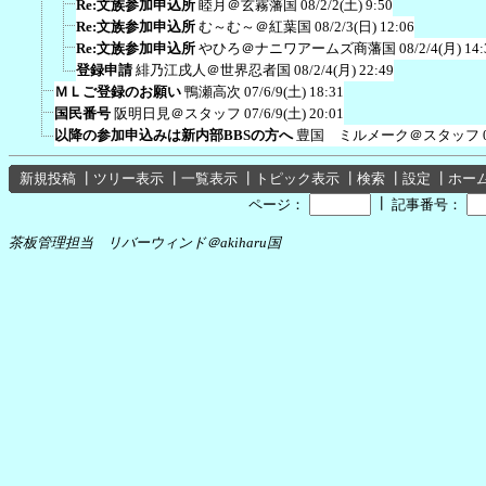
Re:文族参加申込所
睦月＠玄霧藩国
08/2/2(土) 9:50
Re:文族参加申込所
む～む～＠紅葉国
08/2/3(日) 12:06
Re:文族参加申込所
やひろ＠ナニワアームズ商藩国
08/2/4(月) 14:
登録申請
緋乃江戌人＠世界忍者国
08/2/4(月) 22:49
ＭＬご登録のお願い
鴨瀬高次
07/6/9(土) 18:31
国民番号
阪明日見＠スタッフ
07/6/9(土) 20:01
以降の参加申込みは新内部BBSの方へ
豊国 ミルメーク＠スタッフ
新規投稿
┃
ツリー表示
┃
一覧表示
┃
トピック表示
┃
検索
┃
設定
┃
ホー
┃
ページ：
記事番号：
茶板管理担当 リバーウィンド＠akiharu国