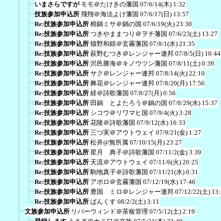
いまさらですが
モモ＠たけきの藩国
07/6/14(木) 1:32
技族参加申込所
飛翔＠海法よけ藩国
07/6/17(日) 13:57
Re:技族参加申込所
棉鍋ミサ＠鍋の国
07/6/19(火) 23:30
Re:技族参加申込所
つきやままつり＠ヲチ藩国
07/6/23(土) 13:27
Re:技族参加申込所
猫野和錆＠玄霧藩国
07/8/1(水) 21:35
Re:技族参加申込所
萩野むつき＠レンジャー連邦
07/8/5(日) 10:44
Re:技族参加申込所
沢邑勝海＠キノウツン藩国
07/8/11(土) 0:39
Re:技族参加申込所
サク＠レンジャー連邦
07/8/14(火) 22:10
Re:技族参加申込所
舞花＠レンジャー連邦
07/8/20(月) 17:56
Re:技族参加申込所
経＠詩歌藩国
07/8/27(月) 0:56
Re:技族参加申込所
田鍋 とよたろう＠鍋の国
07/8/29(水) 15:37
Re:技族参加申込所
シコウ＠リワマヒ国
07/9/4(火) 3:28
Re:技族参加申込所
花陵＠詩歌藩国
07/9/12(水) 16:33
Re:技族参加申込所
三つ実＠アウトウェイ
07/9/21(金) 1:27
Re:技族参加申込所
松井@無所属
07/10/15(月) 23:27
Re:技族参加申込所
星月 典子＠詩歌藩国
07/11/2(金) 3:39
Re:技族参加申込所
天流＠アウトウェイ
07/11/6(火) 20:25
Re:技族参加申込所
駒地真子＠詩歌藩国
07/11/21(水) 0:31
Re:技族参加申込所
アポロ＠玄霧藩国
07/12/19(水) 17:46
Re:技族参加申込所
豊国 ミロ＠レンジャー連邦
07/12/22(土) 13
Re:技族参加申込所
ぱんくす
08/2/2(土) 3:11
文族参加申込所
リバーウィンド＠茶板管理
07/5/12(土) 2:19