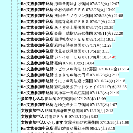
Re:文族参加申込所
涼華＠海法よけ藩国
07/8/28(火) 12:07
Re:文族参加申込所
金村佑華＠ＦＥＧ
07/8/28(火) 13:00
Re:文族参加申込所
浅田＠キノウツン藩国
07/8/28(火) 21:08
Re:文族参加申込所
周船寺竜郎＠ＦＥＧ
07/9/4(火) 2:13
Re:文族参加申込所
あさぎ＠土場藩国
07/9/7(金) 23:29
Re:文族参加申込所
鈴藤 瑞樹＠詩歌藩国
07/9/11(火) 22:29
Re:文族参加申込所
風理礼衣＠ＦＥＧ
07/9/15(土) 19:35
Re:文族参加申込所
彩雨＠詩歌藩国
07/9/17(月) 12:29
Re:文族参加申込所
伏見＠伏見藩国
07/10/5(金) 3:53
Re:文族参加申込所
ジャイ＠ＦＥＧ
07/10/8(月) 10:34
≪
Re:文族参加申込所
嘉納
07/10/10(水) 14:04
Re:文族参加申込所
メビウス＠海法よけ藩国
07/10/12(金) 15:14
Re:文族参加申込所
まさきち＠暁の円卓
07/10/23(火) 2:13
Re:文族参加申込所
うにょ＠海法避け藩国
07/10/24(水) 21:18
Re:文族参加申込所
癖毛爆男@アウトウェイ
07/11/7(水) 23:35
Re:文族参加申込所
高神喜一郎＠紅葉国
07/11/8(木) 21:19
参加申し込み
影法師＠玄霧藩国
07/12/5(水) 18:09
Re:文族参加申込所
なゆた＠ナニワ藩国
07/12/6(木) 1:07
文族参加申込
結城由羅@世界忍者国
07/12/10(月) 2:13
文族参加申込
時雨＠ＦＶＢ
07/12/16(日) 3:03
文族参加申込いたします
玄霧弦耶＠玄霧藩国
07/12/29(土) 1:00
Re:文族参加申込所
羅幻雅貴＠羅幻王国
08/2/2(土) 3:18