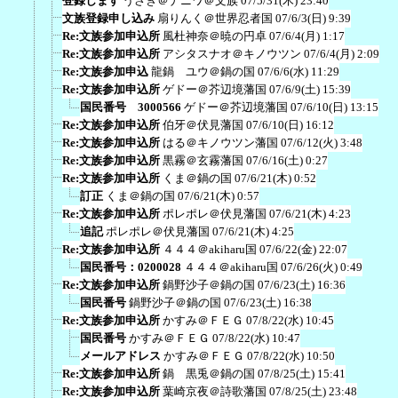
登録します
うさぎ＠ナニワ＠文族
07/5/31(木) 23:40
文族登録申し込み
扇りんく＠世界忍者国
07/6/3(日) 9:39
Re:文族参加申込所
風杜神奈＠暁の円卓
07/6/4(月) 1:17
Re:文族参加申込所
アシタスナオ＠キノウツン
07/6/4(月) 2:09
Re:文族参加申込
龍鍋 ユウ＠鍋の国
07/6/6(水) 11:29
Re:文族参加申込所
ゲドー＠芥辺境藩国
07/6/9(土) 15:39
国民番号 3000566
ゲドー＠芥辺境藩国
07/6/10(日) 13:15
Re:文族参加申込所
伯牙＠伏見藩国
07/6/10(日) 16:12
Re:文族参加申込所
はる＠キノウツン藩国
07/6/12(火) 3:48
Re:文族参加申込所
黒霧＠玄霧藩国
07/6/16(土) 0:27
Re:文族参加申込所
くま＠鍋の国
07/6/21(木) 0:52
訂正
くま＠鍋の国
07/6/21(木) 0:57
Re:文族参加申込所
ポレポレ＠伏見藩国
07/6/21(木) 4:23
追記
ポレポレ＠伏見藩国
07/6/21(木) 4:25
Re:文族参加申込所
４４４＠akiharu国
07/6/22(金) 22:07
国民番号：0200028
４４４＠akiharu国
07/6/26(火) 0:49
Re:文族参加申込所
鍋野沙子＠鍋の国
07/6/23(土) 16:36
国民番号
鍋野沙子＠鍋の国
07/6/23(土) 16:38
Re:文族参加申込所
かすみ＠ＦＥＧ
07/8/22(水) 10:45
国民番号
かすみ＠ＦＥＧ
07/8/22(水) 10:47
メールアドレス
かすみ＠ＦＥＧ
07/8/22(水) 10:50
Re:文族参加申込所
鍋 黒兎＠鍋の国
07/8/25(土) 15:41
Re:文族参加申込所
葉崎京夜＠詩歌藩国
07/8/25(土) 23:48