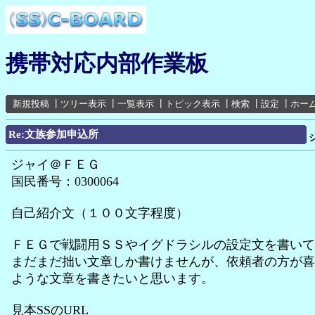
携帯対応内部作業板
新規投稿
┃
ツリー表示
┃
一覧表示
┃
トピック表示
┃
検索
┃
設定
┃
ホー
Re:文族参加申込所
ジャイ＠ＦＥＧ
国民番号：0300064
自己紹介文（１００文字程度）
ＦＥＧで戦闘用ＳＳやイグドラシルの設定文を書いて
まだまだ拙い文章しか書けませんが、依頼者の方が喜
ような文章を書きたいと思います。
見本SSのURL