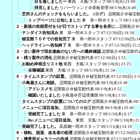
目を通しましたー
東西 天狐/スタッフ
08/1/8(火) 21:00
拝見しました
リバーウィンド＠茶板管理
08/1/9(水) 6:49
芝村さんのチェックをもらいました。（ログ）
忌闇装介＠秘宝
トップページに公知しました
東 恭一郎＠スタッフ
08/1/14(
２・新規の依頼受付を3が日でストップする事を各所に...
忌闇装介＠
テンダイス告知済み
東 恭一郎＠スタッフ
07/12/30(日) 14:34
秘宝館ＴＯＰでの告知完了
東 恭一郎＠スタッフ
07/12/30(日) 1
ヘッドラインへ告知終了
東 恭一郎＠スタッフ
07/12/30(日) 15:
３・古い案件で現在連絡のない方への最終確認
忌闇装介＠秘宝館代
４・残り案件の消化
忌闇装介＠秘宝館代表
07/12/30(日) 3:52
お勧め枠発注リスト他
東西 天狐/スタッフ
08/1/8(火) 23:25
在籍確認
東西 天狐/スタッフ
08/1/10(木) 21:34
５・タイムスタンプの設置。
忌闇装介＠秘宝館代表
07/12/30(日) 3:5
小鳥遊さんに相談。
忌闇装介＠秘宝館代表
08/1/9(水) 0:48
アドレスメモ
忌闇装介＠秘宝館代表
08/1/9(水) 0:52
確認いたしました
小鳥遊＠芥辺境藩国
08/1/9(水) 3:10
タイムスタンプの設置についてのログ
忌闇装介＠秘宝館代表
08/
メニューに項目追加。
忌闇装介＠秘宝館代表
08/1/9(水) 20:49
登録完了しました
東 恭一郎＠スタッフ
08/1/10(木) 0:17
Re:メニューに項目追加。
東西 天狐/スタッフ
08/1/10(木) 21
登録完了しました。
高原鋼一郎＠スタッフ
08/1/11(金) 14:10
６・移転、脱退、改名者の処理
忌闇装介＠秘宝館代表
07/12/30(日) 
７・携帯用ギャラリーの作成
忌闇装介＠秘宝館代表
07/12/30(日) 4:0