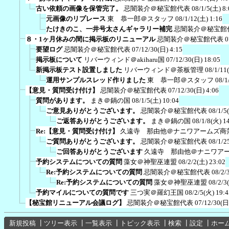
古い依頼の画像を保管完了。
忌闇装介＠秘宝館代表
08/1/5(土) 8:
元画像のリプレース
東 恭一郎＠スタッフ
08/1/12(土) 1:16
たけきのこ、一井号太さんギャラリー補完
忌闇装介＠秘宝館
８・1ヶ月休みの間に掲示板のリニューアル
忌闇装介＠秘宝館代表
0
要望ログ
忌闇装介＠秘宝館代表
07/12/30(日) 4:15
掲示板について
リバーウィンド＠akiharu国
07/12/30(日) 18:05
新掲示板テスト設置しました
リバーウィンド＠茶板管理
08/1/11
運用サンプルスレッド作りました
東 恭一郎＠スタッフ
08/1
【意見・質問受け付け】
忌闇装介＠秘宝館代表
07/12/30(日) 4:06
質問があります。
まき＠鍋の国
08/1/5(土) 10:04
ご意見ありがとうございます。
忌闇装介＠秘宝館代表
08/1/5
ご返答ありがとうございます。
まき＠鍋の国
08/1/8(火) 1
Re:【意見・質問受け付け】
久遠寺 那由他＠ナニワアームズ商
ご質問ありがとうございます。
忌闇装介＠秘宝館代表
08/1/2
ご回答ありがとうございます
久遠寺 那由他＠ナニワア
予約システムについての質問
藻女＠神聖巫連盟
08/2/2(土) 23:02
Re:予約システムについての質問
忌闇装介＠秘宝館代表
08/2/
Re:予約システムについての質問
藻女＠神聖巫連盟
08/2/3
予約マイルについての質問です
三つ実＠羅幻王国
08/2/5(火) 19:4
【秘宝館リニューアル会議ログ】
忌闇装介＠秘宝館代表
07/12/30(日
新規投稿
┃
ツリー表示
┃
一覧表示
┃
トピック表示
┃
検索
┃
設定
┃
ホー