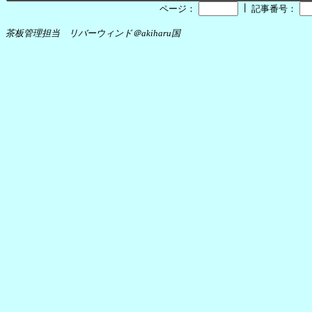
┃
ページ：
記事番号：
茶板管理担当 リバーウィンド＠akiharu国