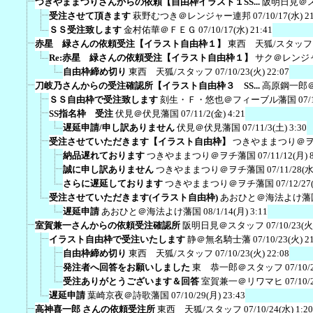
つきやままつりさんからの依頼【自由枠イラスト１SS...
阪明日見＠
受注させて頂きます
萩野むつき＠レンジャー連邦
07/10/17(水) 2
ＳＳ受注致します
金村佑華＠ＦＥＧ
07/10/17(水) 21:41
赤星 緑さんの依頼受注【イラスト自由枠１】
東西 天狐/スタッフ
Re:赤星 緑さんの依頼受注【イラスト自由枠１】
サク＠レンジ
自由枠締め切り
東西 天狐/スタッフ
07/10/23(火) 22:07
刀岐乃さんからの受注確認所【イラスト自由枠３ SS...
高原鋼一郎
ＳＳ自由枠で受注致します
刻生・Ｆ・悠也＠フィーブル藩国
07/
SS指名枠 受注
伏見＠伏見藩国
07/11/2(金) 4:21
遅延申請/申し訳ありません
伏見＠伏見藩国
07/11/3(土) 3:30
受注させていただきます【イラスト自由枠】
つきやままつり＠
納品遅れております
つきやままつり＠ヲチ藩国
07/11/12(月) 
誠に申し訳ありません
つきやままつり＠ヲチ藩国
07/11/28(水
さらに遅延しております
つきやままつり＠ヲチ藩国
07/12/27
受注させていただきます(イラスト自由枠)
あおひと＠海法よけ藩
遅延申請
あおひと＠海法よけ藩国
08/1/14(月) 3:11
室賀兼一さんからの依頼受注確認所
阪明日見＠スタッフ
07/10/23(火
イラスト自由枠で受注いたします
静＠無名騎士藩
07/10/23(火) 2
自由枠締め切り
東西 天狐/スタッフ
07/10/23(火) 22:08
発注者へ回答をお願いしました
東 恭一郎＠スタッフ
07/10/
受注ありがとうございます＆回答
室賀兼一＠リワマヒ
07/10/
遅延申請
葉崎京夜＠詩歌藩国
07/10/29(月) 23:43
高神喜一郎 さんの依頼受注所
東西 天狐/スタッフ
07/10/24(水) 1:20