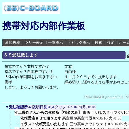
携帯対応内部作業板
新規投稿
┃
ツリー表示
┃
一覧表示
┃
トピック表示
┃
検索
┃
設定
┃
ホー
ＳＳ受注致します
技族ですか？文族ですか？ 文族
指名ですか？自由枠ですか？ 自由枠
大体の作業期間をお書き下さい。 １１月２０日までに提出します
備考 締め切りに遅れるような事があればこちら
します。よろしくお願いします。
<Mozilla/4.0 (compatible; 
▼
受注確認所４
阪明日見＠スタッフ
07/10/15(月) 0:18
守上藤丸さんからの依頼所【指名のみ】
東西 天狐/スタッフ
07/10
依頼受注させて頂きます
悪童屋＠悪童同盟
07/10/16(火) 8:56
イラスト依頼受注いたします
三つ実＠アウトウェイ
07/10/16(火)