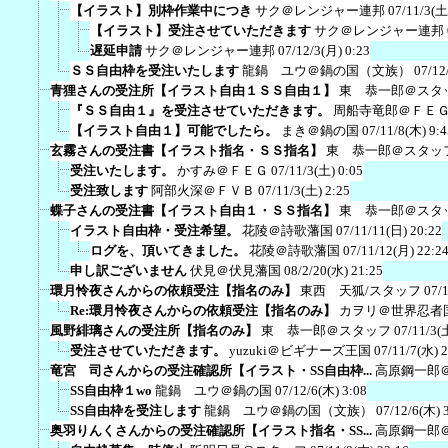
【イラスト】別枠作業中につき
サク＠レンジャー連邦
07/11/3(土
【イラスト】受注させていただきます
サク＠レンジャー連邦
遅延申請
サク＠レンジャー連邦
07/12/3(月) 0:23
ＳＳ自由枠を受注いたします
龍鍋 ユウ＠鍋の国（文族）
07/12
青狸さんの受注所【イラスト自由１ＳＳ自由１】
東 恭一郎＠スタ
『ＳＳ自由１』を受注させていただきます。
周船寺竜郎＠ＦＥ
【イラスト自由１】可能でしたら。
まき＠鍋の国
07/11/8(木) 9:4
玄霧さんの受注書【イラスト指名・ＳＳ指名】
東 恭一郎＠スタッ
受注いたします。
かすみ＠ＦＥＧ
07/11/3(土) 0:05
受注致します
阿部火深＠ＦＶＢ
07/11/3(土) 2:25
蝶子さんの受注書【イラスト自由１・ＳＳ指名】
東 恭一郎＠スタ
イラスト自由枠・受注希望。
花陵＠詩歌藩国
07/11/11(日) 20:22
ログを、頂いてきました。
花陵＠詩歌藩国
07/11/12(月) 22:2
申し訳ございません
伏見＠伏見藩国
08/2/20(水) 21:25
環月怜夜さんからの依頼受注【指名のみ】
東西 天狐/スタッフ
07/
Re:環月怜夜さんからの依頼受注【指名のみ】
カヲリ＠世界忍者
風野緋璃さんの受注所【指名のみ】
東 恭一郎＠スタッフ
07/11/3(
受注させていただきます。
yuzuki＠ビギナーズ王国
07/11/7(水) 
竜宮 司さんからの受注確認所【イラスト・SS自由枠...
高原鋼一郎
SS自由枠１wo
龍鍋 ユウ＠鍋の国
07/12/6(木) 3:08
SS自由枠を受注します
龍鍋 ユウ＠鍋の国（文族）
07/12/6(木) 
奥羽りんくさんからの受注確認所【イラスト指名・SS...
高原鋼一郎