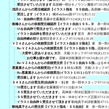
受注させていただきます
高原鋼一郎@キノウツン藩国
07/10/29(
浅田さんからの受注確認所【イラスト指名 ＳＳ自由...
高原鋼一郎
受注します（イラスト）
橘＠akiharu国
07/11/1(木) 5:22
SS・自由枠の受注
黒霧＠玄霧藩国
07/12/4(火) 13:14
船橋さんからの依頼受注確認所【イラスト自由１ＳＳ...
東 恭一郎
SSを自由枠で受注させていただきます
メビウス@海法よけ藩国
0
イラスト自由枠を受注させていただきます
星月 典子＠詩歌藩
自由枠締め切り
阪明日見＠スタッフ
07/11/6(火) 18:29
ＶＺＡさんからの依頼受注所【イラスト自由ＳＳ指名】
東 恭一郎
Re:ＶＺＡさんからの依頼受注所【イラスト自由ＳＳ指...
花陵＠
大変申し訳ありません
東西 天狐/スタッフ
07/10/30(火) 23:3
お仕事お疲れ様です。
花陵＠詩歌藩国
07/10/31(水) 21:27
Re:ＶＺＡさんからの依頼受注所【イラスト自由ＳＳ指...
はる＠
悪童屋さんからの依頼受注(イラスト１SS１)
東西 天狐/スタッフ
07
Re:悪童屋さんからの依頼受注(イラスト１SS１)
伯牙
07/10/31(水)
受注致します
あやの＠ＦＥＧ
07/10/31(水) 21:00
Ｓ４３さんの分受注所[自由枠３・３]
東 恭一郎＠スタッフ
07/11/1
SS受注します
黒霧@玄霧藩国
07/11/2(金) 8:54
ＳＳ受注させていただきます。
高神喜一郎＠紅葉国
07/11/16(金)
ＳＳ受注させていただきます
ＳＷ－Ｍ＠ビギナーズ王国
07/11/2
イラスト自由枠１受注させて頂きます
駒地真子＠詩歌藩国
07/11
駒地真子さんの受注所【イラスト指名・ＳＳ自由】
東 恭一郎＠ス