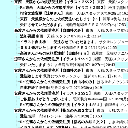
東西 天狐からの依頼受注所【イラスト２SS２】
東西 天狐/スタ
Re:東西 天狐からの依頼受注所【イラスト２SS２】
松井@無所
指名文族変更【涼華さん】
東西 天狐/スタッフ
07/10/28(日) 16:
東西 天狐様からのご依頼受注いたします【SS】
涼華＠海法よ
受注させていただきます。
周船寺竜郎＠ＦＥＧ
08/2/7(木) 17:53
高渡さんからの依頼受注所【自由枠のみ】
東西 天狐/スタッフ
07/
追加要望
東西 天狐/スタッフ
07/10/27(土) 22:24
イラスト自由枠１ 受注させていただきます。
サク＠レンジャ
ＳＳ１発注いたします
金村佑華＠ＦＥＧ
07/11/2(金) 22:55
高渡さんからの依頼受注所【自由枠ｓｓ】
猫屋敷 兄猫＠ナニ
涼華さんからの依頼受注所【イラスト１SS１】
東西 天狐/スタッフ
受注いたします
うにょ＠海法避け藩国
07/10/27(土) 20:43
玄霧さんからの依頼受注所【自由枠のみ】
東西 天狐/スタッフ
07/
受注致します
萩野むつき＠レンジャー連邦
07/10/28(日) 10:46
Re:玄霧さんからの依頼受注所【自由枠のみ】
はる＠キノウツン
自由枠終了
阪明日見＠スタッフ
07/10/30(火) 0:19
玄霧さんからの依頼受注所【イラスト１SS１】
東西 天狐/スタッフ
ご依頼ありがとうございます。
忌闇装介＠akiharu国
07/10/29(月)
Re:玄霧さんからの依頼受注所【イラスト１SS１】
青狸＠キノウ
玄霧さんからの依頼受注所【指名のみ絵２文２】
東西 天狐/スタッ
受注
城華一郎＠レンジャー連邦
07/10/28(日) 3:53
Re:玄霧さんからの依頼受注所【指名のみ絵２文２】
まき＠鍋の
イラスト受注します（備考付）
鍋 ヒサ子＠鍋の国
07/10/28(日)