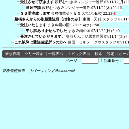
受注させて頂きます
萩野むつき＠レンジャー連邦
07/11/12(月) 2
遅延申請
萩野むつき＠レンジャー連邦
07/11/22(木) 20:16
ＳＳ受注致します
金村佑華＠ＦＥＧ
07/11/14(水) 22:23
≪
船橋さんからの依頼受注所【指名のみ】
東西 天狐/スタッフ
07/11
受注いたします
まき＠鍋の国
07/11/14(水) 1:50
申し訳ありませんでした
まき＠鍋の国
07/12/30(日) 3:40
受注させていただきます。
奥羽りんく＠悪童同盟
07/11/14(水) 7
これ以降は受注確認所５の方へ
豊国 ミルメーク＠スタッフ
07/11/
新規投稿
┃
ツリー表示
┃
一覧表示
┃
トピック表示
┃
検索
┃
設定
┃
ホー
┃
ページ：
記事番号：
茶板管理担当 リバーウィンド＠akiharu国