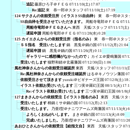
追記
藤原ひろ子＠ＦＥＧ
07/11/10(土) 17:07
Re:追記
東 恭一郎＠スタッフ
07/11/10(土) 17:19
124 サクさんの依頼受注所（イラストSS自由枠）
東 恭一郎＠スタ
SS自由枠を受注させていただきます。
周船寺竜郎＠ＦＥＧ
07/11
周船寺竜郎＠ＦＥＧさんへ
東西 天狐/スタッフ
07/11/17(土) 
遅延申請
周船寺竜郎＠ＦＥＧ
07/11/28(水) 0:28
125 カイエさんからの依頼受注所（指名のみ）
東 恭一郎＠スタッ
ＳＳ指名 受注いたします
鍋 黒兎＠鍋の国
07/11/12(月) 21:04
遅延申請
鍋 黒兎＠鍋の国
07/11/26(月) 0:11
ギャラリーに感想欄がなかったので；
カイエ＠愛鳴藩国
07/1
受注いたします
猫野和錆＠玄霧藩国
07/12/30(日) 1:06
風杜神奈さんからの依頼受注確認所
東西 天狐/スタッフ
07/11/11(日
Re:風杜神奈さんからの依頼受注確認所
はる＠キノウツン藩国
07
依頼受注させて頂きます
yuzuki＠ビギナーズ王国
07/12/8(土) 18:
イラスト依頼お受けいたします
三つ実＠羅幻王国
08/1/1(火) 17:1
Re:イラスト依頼お受けいたします
三つ実＠羅幻王国
08/1/8(
127まきさんからの依頼受注【イラスト指名のみ】
東西 天狐/スタ
受注いたします
棉鍋ミサ＠鍋の国
07/11/12(月) 2:13
受注いたします。
乃亜I型＠ナニワアームズ商藩国
07/11/13(火) 6
よろしくおねがいします。
まき＠鍋の国
07/11/13(火) 8:09
完成いたしました。
乃亜I型＠ナニワアームズ商藩国
07/11/2
あおひとさんからの依頼受注【絵指文自】
東西 天狐/スタッフ
07/