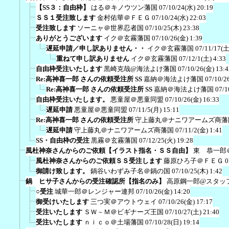
【SS３：自由枠】
はる＠キノウツン藩国
07/10/24(水) 20:19
ＳＳ１受注致します
金村佑華＠ＦＥＧ
07/10/24(水) 22:03
受注致します
ソーニャ＠世界忍者国
07/10/25(木) 23:38
ありがとうございます
イク＠玄霧藩国
07/10/26(金) 1:39
遅延申請／申し訳ありません・・
イク＠玄霧藩国
07/11/17(土
重ねて申し訳ありません
イク＠玄霧藩国
07/12/1(土) 4:33
自由枠受注いたします
黒崎克哉@海法よけ藩国
07/10/26(金) 13:4
Re:高神喜一郎 さんの依頼受注所 SS
嘉納＠海法よけ藩国
07/10/2
Re:高神喜一郎 さんの依頼受注所 SS
嘉納＠海法よけ藩国
07/1
自由枠受注いたします。
悪童屋＠悪童同盟
07/10/26(金) 16:33
遅延申請
悪童屋＠悪童同盟
07/11/5(月) 15:11
Re:高神喜一郎 さんの依頼受注所
守上藤丸＠ナニワアームズ商藩
遅延申請
守上藤丸＠ナニワアームズ商藩国
07/11/2(金) 1:41
SS・自由枠の受注
黒霧＠玄霧藩国
07/12/25(火) 19:28
風杜神奈さんからのご依頼【イラスト指名・ＳＳ自由】
東 恭一郎
風杜神奈さんからのご依頼ＳＳ受注します
藤原ひろ子＠ＦＥＧ
0
御請け致します。
鍋谷いわずみ子名＠鍋の国
07/10/25(木) 1:42
鍋 ヒサ子さんからの受注確認所【指名のみ】
高原鋼一郎@スタッ
○受注
城華一郎＠レンジャー連邦
07/10/26(金) 14:20
御受けいたします
三つ実＠アウトウェイ
07/10/26(金) 17:17
受注いたします
ＳＷ－Ｍ＠ビギナーズ王国
07/10/27(土) 21:40
受注いたします
ｎｉｃｏ＠土場藩国
07/10/28(日) 19:14