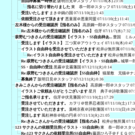
自由枠募集一時停止
阪明日見＠スタッフ
07/11/8(木) 23:16
指名に切り替わりました
東 恭一郎＠スタッフ
07/11/10(土) 
受注いたします
まき＠鍋の国
07/11/10(土) 1:43
依頼受注させて頂きます
悪童屋＠悪童同盟
07/11/10(土) 11:41
左木様からの受注確認所【指名のみ】
高原鋼一郎＠スタッフ
07/11/
Re:左木様からの受注確認所【指名のみ】
伯牙
07/11/7(水) 7:32
萩野むつきさんの受注確認所【イラスト・SS自由枠あ...
豊国 ミル
受注します【イラスト】
三つ実＠アウトウェイ
07/11/8(木) 0:47
イラスト自由枠を受注させていただきます
松井@無所属
07/11/8
Re:イラスト自由枠を受注させていただきます
松井@無所属
0
Re:萩野むつきさんの受注確認所【イラスト・SS自由枠...
城華一
SS・自由枠の受注
黒霧＠玄霧藩国
07/12/11(火) 0:14
Re:萩野むつきさんの受注確認所【SS自由枠】
猫屋敷 兄猫＠ナ
募集終了
阪明日見＠スタッフ
07/12/11(火) 0:36
きみこさんからの受注確認所【指名のみ】
高原鋼一郎＠スタッフ
07
イラストご依頼ありがとうございます
星月 典子＠詩歌藩国
07/
ご指名承ります。
伯牙＠伏見藩国
07/11/10(土) 17:29
受注させていただきます。
カヲリ＠世界忍者国
07/11/10(土) 17:
受注させていただきます。
葉崎京夜＠詩歌藩国
07/11/11(日) 8:29
受注します
風杜神奈＠暁の円卓
07/11/13(火) 21:05
Re:きみこさんからの受注確認所【指名のみ】
松井@無所属
07/1
123 サクさんの依頼受注所(イラスト・SS自由枠)
東 恭一郎＠スタ
Re:123 サクさんの依頼受注所(SS自由枠)
藤原ひろ子＠ＦＥＧ
07/