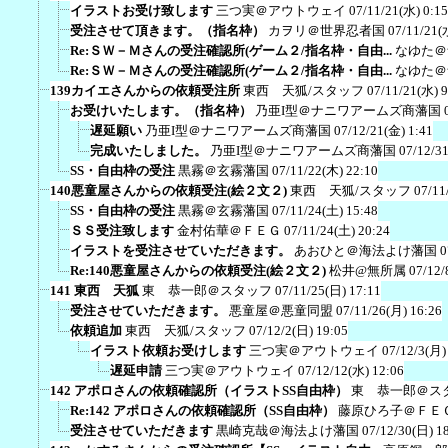
イラストお受け致します
三つ実＠アウトウェイ
07/11/21(水) 0:15
受注させて頂きます。（指名枠）
カヲリ＠世界忍者国
07/11/21(
Re:ＳＷ－Ｍさんの受注確認所(ゲーム２/指名枠・自由...
なゆた＠
Re:ＳＷ－Ｍさんの受注確認所(ゲーム２/指名枠・自由...
なゆた＠
139カイエさんからの依頼受注所
東西 天狐/スタッフ
07/11/21(水) 9
お受けいたします。（指名枠）
乃亜I型＠ナニワアームズ商藩国
遅延願い
乃亜I型＠ナニワアームズ商藩国
07/12/21(金) 1:41
完成いたしました。
乃亜I型＠ナニワアームズ商藩国
07/12/3
SS・自由枠の受注
黒霧＠玄霧藩国
07/11/22(木) 22:10
140悪童屋さんからの依頼受注(絵２文２)
東西 天狐/スタッフ
07/11
SS・自由枠の受注
黒霧＠玄霧藩国
07/11/24(土) 15:48
ＳＳ受注致します
金村佑華＠ＦＥＧ
07/11/24(土) 20:24
イラストを受注させていただきます。
あおひと＠海法よけ藩国
0
Re:140悪童屋さんからの依頼受注(絵２文２)
松井@無所属
07/12/
141 東西 天狐
東 恭一郎＠スタッフ
07/11/25(日) 17:11
受注させていただきます。
悪童屋＠悪童同盟
07/11/26(月) 16:26
依頼追加
東西 天狐/スタッフ
07/12/2(日) 19:05
イラスト依頼お受けします
三つ実＠アウトウェイ
07/12/3(月)
遅延申請
三つ実＠アウトウェイ
07/12/12(水) 12:06
142 アポロさんの依頼確認所（イラストSS自由枠）
東 恭一郎＠ス
Re:142 アポロさんの依頼確認所（SS自由枠）
藤原ひろ子＠ＦＥ
受注させていただきます
黒崎克哉＠海法よけ藩国
07/12/30(日) 1