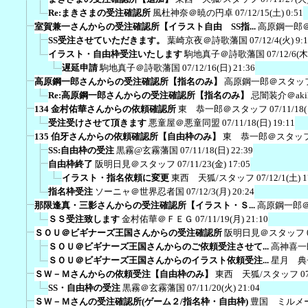
Re:まきさまの受注確認所
風杜神奈＠暁の円卓
07/12/15(土) 0:51
室賀兼一さんからの受注確認所【イラスト自由 SS指...
高原鋼一郎
SS受注させていただきます。
葉崎京夜＠詩歌藩国
07/12/4(火) 9:
イラスト・自由枠受注いたします
駒地真子＠詩歌藩国
07/12/6(木
遅延申請
駒地真子＠詩歌藩国
07/12/16(日) 21:36
高原鋼一郎さんからの受注確認所【指名のみ】
高原鋼一郎＠スタッ
Re:高原鋼一郎さんからの受注確認所【指名のみ】
忌闇装介＠akih
134 金村佑華さんからの依頼確認所
東 恭一郎＠スタッフ
07/11/18
受注受けさせて頂きます
悪童屋＠悪童同盟
07/11/18(日) 19:11
135 伯牙さんからの依頼確認所【自由枠のみ】
東 恭一郎＠スタッ
SS:自由枠の受注
黒霧@玄霧藩国
07/11/18(日) 22:39
自由枠終了
阪明日見＠スタッフ
07/11/23(金) 17:05
イラスト・指名依頼に変更
東西 天狐/スタッフ
07/12/1(土) 1
指名枠受注
ソーニャ＠世界忍者国
07/12/3(月) 20:24
那限逢真・三影さんからの受注確認所【イラスト・Ｓ...
高原鋼一郎
ＳＳ受注致します
金村佑華＠ＦＥＧ
07/11/19(月) 21:10
ＳＯＵ＠ビギナーズ王国さんからの受注確認所
阪明日見＠スタッフ
ＳＯＵ＠ビギナーズ王国さんからのご依頼受注させて...
高神喜一
ＳＯＵ＠ビギナーズ王国さんからのイラスト依頼受注...
星月 典
ＳＷ－Ｍさんからの依頼受注【自由枠のみ】
東西 天狐/スタッフ
0
SS・自由枠の受注
黒霧＠玄霧藩国
07/11/20(火) 21:04
ＳＷ－Ｍさんの受注確認所(ゲーム２/指名枠・自由枠)
豊国 ミルメ