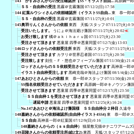
143 かすみさんからの受注確認所【SS・イラスト自由...
高原鋼一郎
ＳＳ・自由枠の受注
黒霧＠玄霧藩国
07/12/2(日) 17:58
144 紅葉ルウシィさんの依頼確認所（イラストSS自由...
東 恭一郎
ＳＳ・自由枠の受注
黒霧＠玄霧藩国
07/11/27(火) 0:01
145奥羽りんくさんからの依頼
東西 天狐/スタッフ
07/11/27(火) 0:5
受注いたします。
うにょ＠海法避け藩国
07/11/27(火) 20:02
≪
お受け致します
橘＠ａｋｉｈａｒｕ国
07/11/27(火) 23:30
受注させて頂きます
悪童屋 四季＠悪童同盟
07/12/7(金) 13:03
146ロッドさんからの依頼受注所
東西 天狐/スタッフ
07/11/27(火) 1
受注させて頂きます
カヲリ＠世界忍者国
07/11/27(火) 20:56
受注致します
刻生・Ｆ・悠也＠フィーブル藩国
07/11/30(金) 21:
ロッドさんからのＳＳ依頼受注させていただきます
高神喜一郎
イラスト自由枠受注します
黒崎克哉＠海法よけ藩国
08/1/4(金) 2
147あおひとさんからの依頼
東 恭一郎＠スタッフ
07/11/30(金) 20:
SS指名依頼受注させていただきます
高原鋼一郎＠キノウツン藩
受注させて頂きます
悪童屋 四季＠悪童同盟
07/12/17(月) 23:50
ＳＳ自由枠１を受注させて頂きます
悪童屋 四季＠悪童同盟
0
遅延申請
悪童屋 四季＠悪童同盟
07/12/25(火) 16:24
No.147あおひと＠海法よけ藩国様 ＳＳ自由枠分２枠目
久遠寺
148嘉納さんからの依頼確認所(自由枠イラスト4SS4)
東 恭一郎＠ス
ＳＳ自由
高神喜一郎＠紅葉国
07/12/9(日) 0:16
148嘉納さんからの（ｓｓ自由枠）
猫屋敷兄猫＠ナニワアームズ
149花陵さんからの依頼受注所(絵2文2)
東西 天狐/スタッフ
07/12/2