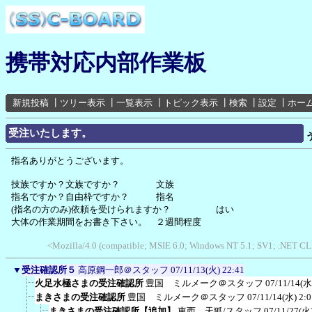
携帯対応内部作業板
新規投稿
┃
ツリー表示
┃
一覧表示
┃
トピック表示
┃
検索
┃
設定
┃
ホー
受注いたします。
指名ありがとうございます。
技族ですか？文族ですか？ 文族
指名ですか？自由枠ですか？ 指名
(指名の方のみ)依頼を受けられますか？ はい
大体の作業期間をお書き下さい。 ２週間程度
<Mozilla/4.0 (compatible; MSIE 6.0; Windows NT 5.1; SV1; .NET CLR
▼
受注確認所５
高原鋼一郎＠スタッフ
07/11/13(火) 22:41
火足水極さまの受注確認所
豊国 ミルメーク＠スタッフ
07/11/14(水
まきさまの受注確認所
豊国 ミルメーク＠スタッフ
07/11/14(水) 2:0
まきさまの受注確認所【追加】
東西 天狐/スタッフ
07/11/27(火)