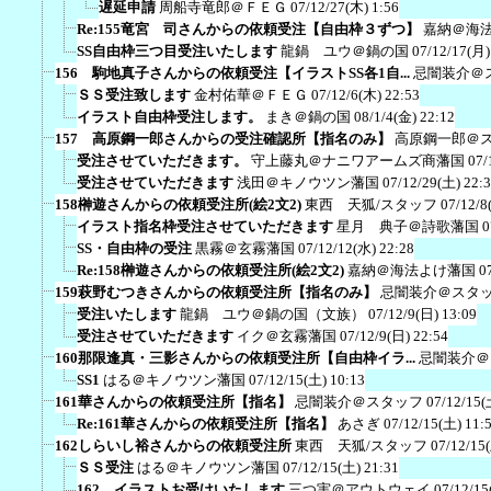
遅延申請
周船寺竜郎＠ＦＥＧ
07/12/27(木) 1:56
Re:155竜宮 司さんからの依頼受注【自由枠３ずつ】
嘉納＠海
SS自由枠三つ目受注いたします
龍鍋 ユウ＠鍋の国
07/12/17(月)
156 駒地真子さんからの依頼受注【イラストSS各1自...
忌闇装介＠
ＳＳ受注致します
金村佑華＠ＦＥＧ
07/12/6(木) 22:53
イラスト自由枠受注します。
まき＠鍋の国
08/1/4(金) 22:12
157 高原鋼一郎さんからの受注確認所【指名のみ】
高原鋼一郎＠
受注させていただきます。
守上藤丸＠ナニワアームズ商藩国
07/
受注させていただきます
浅田＠キノウツン藩国
07/12/29(土) 22:
158榊遊さんからの依頼受注所(絵2文2)
東西 天狐/スタッフ
07/12/8
イラスト指名枠受注させていただきます
星月 典子＠詩歌藩国
0
SS・自由枠の受注
黒霧＠玄霧藩国
07/12/12(水) 22:28
Re:158榊遊さんからの依頼受注所(絵2文2)
嘉納＠海法よけ藩国
0
159萩野むつきさんからの依頼受注所【指名のみ】
忌闇装介＠スタ
受注いたします
龍鍋 ユウ＠鍋の国（文族）
07/12/9(日) 13:09
受注させていただきます
イク＠玄霧藩国
07/12/9(日) 22:54
160那限逢真・三影さんからの依頼受注所【自由枠イラ...
忌闇装介＠
SS1
はる＠キノウツン藩国
07/12/15(土) 10:13
161華さんからの依頼受注所【指名】
忌闇装介＠スタッフ
07/12/15(
Re:161華さんからの依頼受注所【指名】
あさぎ
07/12/15(土) 11:
162しらいし裕さんからの依頼受注所
東西 天狐/スタッフ
07/12/15
ＳＳ受注
はる＠キノウツン藩国
07/12/15(土) 21:31
162 イラストお受けいたします
三つ実＠アウトウェイ
07/12/15