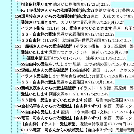
指名依頼承ります
伯牙＠伏見藩国
07/12/2(日) 23:30
Re:149花陵さんからの依頼受注所(絵2文2)
嘉納＠海法よけ藩国
0
150環月怜夜さんからの依頼受注所(絵2文2)
東西 天狐/スタッフ
07/
受注させて頂きます。
カヲリ＠世界忍者国
07/12/3(月) 0:27
イラスト指名（11/19）分、受注させていただきます
星月 典子
ＳＳ・自由枠の受注
黒霧＠玄霧藩国
07/12/7(金) 23:29
ＳＳ自由枠（11/28分）
結城由羅@世界忍者国
07/12/11(火) 3:57
151 船橋さんからの受注確認所（イラスト指名 ＳＳ...
高原鋼一郎
受注いたします
萩野むつき＠レンジャー連邦
07/12/3(月) 0:48
遅延申請
萩野むつき＠レンジャー連邦
07/12/18(火) 21:58
SS自由枠の受注をいたします
龍鍋 ユウ＠鍋の国
07/12/5(水) 3:
152深織志岐さんの受注確認所【SS自由枠】
豊国 ミルメーク＠ス
イラスト受注致します
黒崎克哉＠海法よけ藩国
07/12/3(月) 12:14
ＳＳ・自由枠の受注
黒霧＠玄霧藩国
07/12/3(月) 18:43
153葉崎京夜さんからの受注確認所（イラスト・ＳＳ指...
高原鋼一郎
受注いたします
阿部火深＠ＦＶＢ
07/12/5(水) 2:49
ＳＳ指名 受注させていただきます
鈴藤 瑞樹＠詩歌藩国
07/12
154金村佑華さんからの依頼受注【自由枠１ずつ】
東西 天狐/スタ
SS自由枠を受注します
龍鍋 ユウ＠鍋の国（文族）
07/12/27(木)
155竜宮 司さんからの依頼受注【自由枠３ずつ】
東西 天狐/スタ
【自由枠】イラスト・受注希望。
花陵＠詩歌藩国
07/12/9(日) 17
Re:155竜宮 司さんからの依頼受注【自由枠３ずつ】
周船寺竜