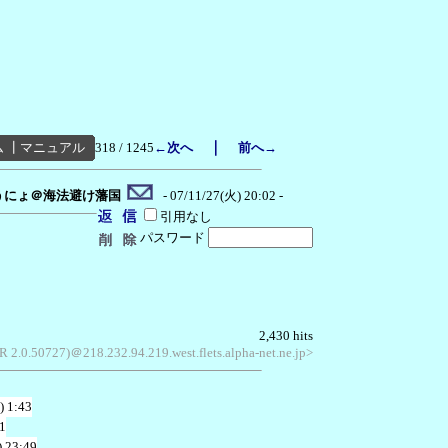
｜
ム
┃
マニュアル
318 / 1245
←次へ
前へ→
うにょ＠海法避け藩国
- 07/11/27(火) 20:02 -
引用なし
パスワード
2,430 hits
 2.0.50727)＠218.232.94.219.west.flets.alpha-net.ne.jp>
) 1:43
1
 23:49