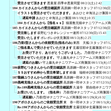
受注させて頂きます
悪童屋 四季＠悪童同盟
08/2/2(土) 2:42
184 カイエさんからの受注確認所
高原鋼一郎＠スタッフ
07/12/30(日)
イラストを受注させていただきます。
あおひと＠海法よけ藩国
0
遅延申請
あおひと＠海法よけ藩国
08/1/19(土) 0:35
184 カイエさんから【指名ｓｓ】
猫屋敷兄猫＠ナニワアームズ商
185 カイエさんからの受注確認所
高原鋼一郎＠スタッフ
07/12/30(日)
受注致します
萩野むつき＠レンジャー連邦
07/12/30(日) 15:43
受注いたします
ポレポレ@伏見藩国
08/1/2(水) 2:25
186乃亜I型さんからの依頼受注(指名のみ)
東西 天狐/スタッフ
07/1
ご指名喜んで受けさせていただきます
玄霧弦耶＠玄霧藩国
07/12
お受け下さり、ありがとうございました。
乃亜I型＠ナニワ
受注させていただきます。
守上藤丸＠ナニワアームズ商藩国
07/
遅延のお願い
守上藤丸＠ナニワアームズ商藩国
08/1/15(火) 1
186萩野むつきさんからの受注確認所
高原鋼一郎＠スタッフ
07/12/3
ＳＳおすすめ枠から受注希望します
鈴藤 瑞樹＠詩歌藩国
08/2/
187龍鍋ユウさんからの受注確認所
高原鋼一郎＠スタッフ
07/12/31(
189黒崎克哉さんからの受注確認所
高原鋼一郎＠スタッフ
07/12/31(
Re:189黒崎克哉さんからの受注確認所
久遠寺 那由他＠ナニワ
お受けいたします。（指名枠）
乃亜I型＠ナニワアームズ商藩国
遅延願い
乃亜I型＠ナニワアームズ商藩国
08/1/29(火) 0:32
190アポロさんからのご依頼受注所
東 恭一郎＠スタッフ
08/1/1(火)
Re:190アポロさんからのご依頼受注所
玄霧弦耶＠玄霧藩国
08/1/