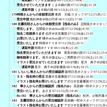
遅延願い
イク＠玄霧藩国
08/1/22(火) 1:08
≪
受注させていただきます
くま＠鍋の国
07/12/28(金) 22:28
遅延申請
くま＠鍋の国
08/1/12(土) 23:12
179時雨さんからの依頼受注所
東西 天狐/スタッフ
07/12/27(木) 11:
受注申請
風杜神奈＠暁の円卓
08/1/13(日) 17:09
180 玄霧弦耶さんからの依頼受注所【指名のみ】
忌闇装介＠スタッ
受注します。
忌闇装介＠akiharu国
07/12/28(金) 8:59
指名ご依頼承ります
伯牙＠伏見藩国
07/12/28(金) 23:05
お受けいたします
橘＠akiharu国
07/12/28(金) 23:08
受注いたします
時雨＠ＦＶＢ
07/12/29(土) 20:51
遅延申請
時雨＠ＦＶＢ
08/1/10(木) 22:29
指名受注させていただきます
鍋 黒兎＠鍋の国
07/12/29(土) 23:
御依頼承ります。
南天＠後ほねっこ男爵領
07/12/29(土) 23:20
イラスト受注させていただきます（11/27分）
星月 典子＠詩歌
遅延申請
星月 典子＠詩歌藩国
08/1/9(水) 18:25
181 しらいし裕さんからの受注確認所
阪明日見＠スタッフ
07/12/28
ＳＳ・指名枠の受注
黒霧＠玄霧藩国
07/12/28(金) 18:40
イラスト指名枠お受けいたします
アポロ＠玄霧藩国
07/12/29(土)
182 華さんからの受注確認所（指名のみ）
高原鋼一郎＠スタッフ
0
受注いたします。
あさぎ
07/12/31(月) 19:46
Re:182 華さんからの受注確認所（指名のみ）
松井。@無所属
0
183 玄霧弦耶さんからの受注確認所
高原鋼一郎＠スタッフ
07/12/2
イラスト指名枠お受けいたします
アポロ＠玄霧藩国
07/12/31(月)