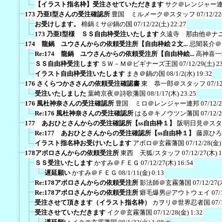
【イラスト指名枠】受注させていただきます
サク＠レンジャー
173 乃亜I型さんの受注確認所
豊国 ミルメーク＠スタッフ
07/12/22
お受けします。
棉鍋ミサ@鍋の国
07/12/22(土) 22:27
173 乃亜I型様 ＳＳ自由枠受注いたします
久遠寺 那由他＠ナ
174 龍鍋 ユウさんからの依頼受注所【自由枠絵２文...
忌闇装介＠
Re:174 龍鍋 ユウさんからの依頼受注所【自由枠絵...
高神喜一
ＳＳ自由枠受注します
ＳＷ－Ｍ＠ビギナーズ王国
07/12/29(土) 2
イラスト自由枠受注いたします
まき＠鍋の国
08/1/2(水) 19:32
176 さくらつかささんの依頼受注確認書
東 恭一郎＠スタッフ
07/1
受注いたしました
葉崎京夜＠詩歌藩国
08/1/17(木) 23:25
176 風杜神奈さんの受注確認所
豊国 ミロ＠レンジャー連邦
07/12/
Re:176 風杜神奈さんの受注確認所
はる＠キノウツン藩国
07/12/
177 あおひとさんからの受注確認所【ss自由枠１】
阪明日見＠スタ
Re:177 あおひとさんからの受注確認所【ss自由枠１】
藤原ひろ
イラスト指名枠お受けいたします
アポロ＠玄霧藩国
07/12/28(金)
178アポロさんからの依頼受注所
東西 天狐/スタッフ
07/12/27(木) 
ＳＳ受注いたします
かすみ＠ＦＥＧ
07/12/27(木) 16:54
遅延願い
かすみ＠ＦＥＧ
08/1/11(金) 0:13
Re:178アポロさんからの依頼受注所
影法師＠玄霧藩国
07/12/27(
Re:178アポロさんからの依頼受注所
癖毛爆男@アウトウェイ
07/
受注させて頂きます（イラスト指名枠）
カヲリ＠世界忍者国
07/
受注させていただきます
イク＠玄霧藩国
07/12/28(金) 1:32