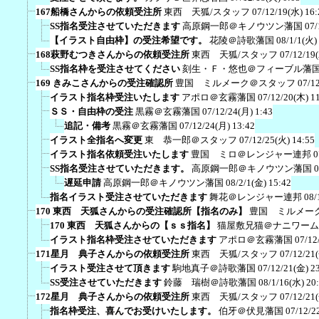
167船橋さんからの依頼受注所
東西 天狐/スタッフ
07/12/19(水) 16:
SS指名受注させていただきます
高原鋼一郎＠キノウツン藩国
07/
【イラスト自由枠】の受注希望です。
花陵＠詩歌藩国
08/1/1(火)
168萩野むつきさんからの依頼受注所
東西 天狐/スタッフ
07/12/19
SS指名枠を受注させてください
刻生・Ｆ・悠也＠フィーブル藩
169 きみこさんからの受注確認所
豊国 ミルメーク＠スタッフ
07/1
イラスト指名枠受注いたします
アポロ＠玄霧藩国
07/12/20(木) 1
ＳＳ・自由枠の受注
黒霧＠玄霧藩国
07/12/24(月) 1:43
追記・備考
黒霧＠玄霧藩国
07/12/24(月) 13:42
イラスト全指名へ変更
東 恭一郎＠スタッフ
07/12/25(火) 14:55
イラスト指名依頼受注いたします
豊国 ミロ＠レンジャー連邦
0
SS指名受注させていただきます。
高原鋼一郎＠キノウツン藩国
0
遅延申請
高原鋼一郎＠キノウツン藩国
08/2/1(金) 15:42
指名イラスト受注させていただきます
舞花＠レンジャー連邦
08/
170 東西 天狐さんからの受注確認所【指名のみ】
豊国 ミルメー
170 東西 天狐さんからの【ｓｓ指名】
猫屋敷兄猫＠ナニワーム
イラスト指名枠受注させていただきます
アポロ＠玄霧藩国
07/12
171星月 典子さんからの依頼受注所
東西 天狐/スタッフ
07/12/21
イラスト受注させて頂きます
駒地真子＠詩歌藩国
07/12/21(金) 2
SS受注させていただきます
鈴藤 瑞樹＠詩歌藩国
08/1/16(水) 20
172星月 典子さんからの依頼受注所
東西 天狐/スタッフ
07/12/21
指名枠受注、喜んでお受けいたします。
伯牙＠伏見藩国
07/12/2