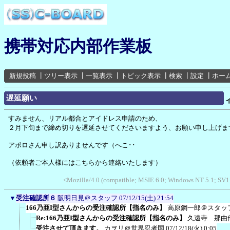
携帯対応内部作業板
新規投稿
┃
ツリー表示
┃
一覧表示
┃
トピック表示
┃
検索
┃
設定
┃
ホー
遅延願い
すみません、リアル都合とアイドレス申請のため、
２月下旬まで締め切りを遅延させてくださいますよう、お願い申し上げま
アポロさん申し訳ありませんです（へこ･･
（依頼者ご本人様にはこちらから連絡いたします）
<Mozilla/4.0 (compatible; MSIE 6.0; Windows NT 5.1; SV1
▼
受注確認所６
阪明日見＠スタッフ
07/12/15(土) 21:54
166乃亜I型さんからの受注確認所【指名のみ】
高原鋼一郎＠スタッ
Re:166乃亜I型さんからの受注確認所【指名のみ】
久遠寺 那由
受注させて頂きます。
カヲリ＠世界忍者国
07/12/18(火) 0:05