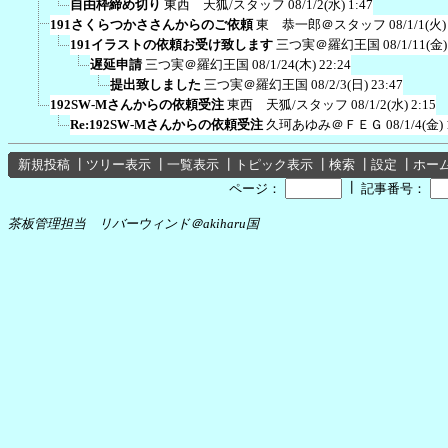
自由枠締め切り
東西 天狐/スタッフ
08/1/2(水) 1:47
191さくらつかささんからのご依頼
東 恭一郎＠スタッフ
08/1/1(火)
191イラストの依頼お受け致します
三つ実＠羅幻王国
08/1/11(金)
遅延申請
三つ実＠羅幻王国
08/1/24(木) 22:24
提出致しました
三つ実＠羅幻王国
08/2/3(日) 23:47
192SW-Mさんからの依頼受注
東西 天狐/スタッフ
08/1/2(水) 2:15
Re:192SW-Mさんからの依頼受注
久珂あゆみ＠ＦＥＧ
08/1/4(金) 
新規投稿
┃
ツリー表示
┃
一覧表示
┃
トピック表示
┃
検索
┃
設定
┃
ホー
┃
ページ：
記事番号：
茶板管理担当 リバーウィンド＠akiharu国