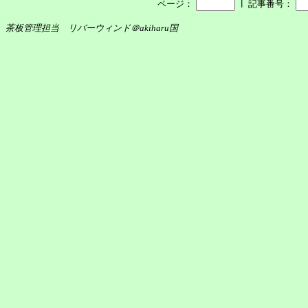
┃
ページ：
記事番号：
茶板管理担当 リバーウィンド＠akiharu国