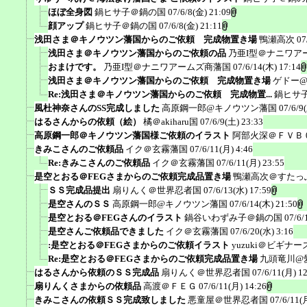
ほぼ全身図
鍋ヒサ子＠鍋の国
07/6/8(金) 21:09
顔アップ
鍋ヒサ子＠鍋の国
07/6/8(金) 21:11
浅田さま＠キノウツン藩国からのご依頼 完成物置き場
鴨瀬高次
07
浅田さま＠キノウツン藩国からのご依頼の品
乃亜I型＠ナニワア
おまけです。
乃亜I型＠ナニワアームズ商藩国
07/6/14(木) 17:14
浅田さま＠キノウツン藩国からのご依頼 完成物置き場
ゲドー
Re:浅田さま＠キノウツン藩国からのご依頼 完成物置...
鍋ヒサ
風杜神奈さんのSS完成しました
高原鋼一郎@キノウツン藩国
07/6/9
はるさんからの依頼（絵）
橘＠akiharu国
07/6/9(土) 23:33
高原鋼一郎＠キノウツン藩国様ご依頼のイラスト
阿部火深＠ＦＶＢ
きみこさんのご依頼品
イク＠玄霧藩国
07/6/11(月) 4:46
Re:きみこさんのご依頼品
イク＠玄霧藩国
07/6/11(月) 23:55
是空とおる＠FEGさまからのご依頼完成品置き場
鴨瀬高次＠すたっ
ＳＳ完成品提出
扇りんく＠世界忍者国
07/6/13(水) 17:59
是空さんのＳＳ
高原鋼一郎@キノウツン藩国
07/6/14(木) 21:50
是空とおる＠FEGさんのイラスト
鍋谷いわずみ子＠鍋の国
07/6/
是空さんご依頼品できました
イク＠玄霧藩国
07/6/20(水) 3:16
:是空とおる＠FEGさまからのご依頼イラスト
yuzuki＠ビギナ
Re:是空とおる＠FEGさまからのご依頼完成品置き場
九頭竜川@
はるさんから依頼のＳＳ完成品
扇りんく＠世界忍者国
07/6/11(月) 1
扇りんくさまからの依頼品
高渡＠ＦＥＧ
07/6/11(月) 14:26
きみこさんの依頼ＳＳ完成致しました
悪童屋＠世界忍者国
07/6/11(