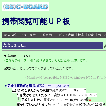
携帯閲覧可能ＵＰ板
新規投稿
┃
ツリー表示
┃
一覧表示
┃
トピック表示
┃
検索
┃
設定
┃
ホー
完成しました。
▼高渡＠ＦＥＧさん：
>こちらのイラスト引き受けさせていただけたらと思います。
完成いたしましたのでアップさせていただきます。
<Mozilla/4.0 (compatible; MSIE 6.0; Windows NT 5.1; SV1;
▼
完成依頼物置き場
鴨瀬高次
07/5/17(木) 13:06
たけきのこさんからの依頼
鴨瀬高次
07/5/17(木) 13:07
引き受けさせてください。
高渡＠ＦＥＧ
07/5/17(木) 21:57
完成しました。
高渡＠ＦＥＧ
07/5/18(金) 13:06
≪
描かせていただきました(´▽｀)
くま＠鍋の国
07/5/17(木) 22:08