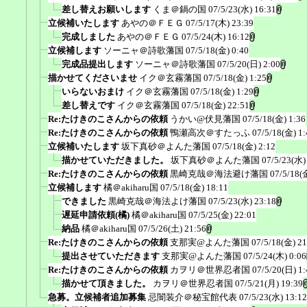
差し替えお願いします
くま＠鍋の国
07/5/23(水) 16:31
立候補いたします
あやの＠ＦＥＧ
07/5/17(木) 23:39
完成しました
あやの＠ＦＥＧ
07/5/24(木) 16:12
立候補します
ソーニャ＠詩歌藩国
07/5/18(金) 0:40
完成品提出します
ソーニャ＠詩歌藩国
07/5/20(日) 2:00
描かせてくださいませ
イク＠玄霧藩国
07/5/18(金) 1:25
いらないおまけ
イク＠玄霧藩国
07/5/18(金) 1:29
差し替えです
イク＠玄霧藩国
07/5/18(金) 22:51
Re:たけきのこさんからの依頼
うかい@伏見藩国
07/5/18(金) 1:36
Re:たけきのこさんからの依頼
鴨瀬高次＠すたっふ
07/5/18(金) 1:
立候補いたします
坂下真砂＠よんた藩国
07/5/18(金) 2:12
描かせていただきました。
坂下真砂＠よんた藩国
07/5/23(水)
Re:たけきのこさんからの依頼
黒崎克哉＠海法避け藩国
07/5/18(
立候補します
橘＠akiharu国
07/5/18(金) 18:11
できました
黒崎克哉＠海法よけ藩国
07/5/23(水) 23:18
遅延申請依頼(橘)
橘＠akiharu国
07/5/25(金) 22:01
納品
橘＠akiharu国
07/5/26(土) 21:56
Re:たけきのこさんからの依頼
支那実@よんた藩国
07/5/18(金) 21
提出させていただきます
支那実@よんた藩国
07/5/24(木) 0:06
Re:たけきのこさんからの依頼
カヲリ＠世界忍者国
07/5/20(日) 1:
描かせて頂きました。
カヲリ＠世界忍者国
07/5/21(月) 19:39
急募。立候補者追加募集
忌闇装介＠秘宝館代表
07/5/23(水) 13:12