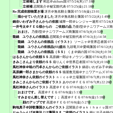
立候補します
和志＠akiharu国
07/5/24(木) 17:18
立候補
忌闇装介＠秘宝館代表
07/5/25(金) 21:18
Re:完成依頼物置き場
冴月＠無名騎士藩国
07/5/18(金) 23:01
描かせていただきました
冴月＠無名騎士藩国
07/5/22(火) 1:49
鍋谷いわずみ子さんからの依頼
城華一郎＠レンジャー連邦
07/5/24(
一井号太＠ＦＥＧ様からの ご依頼の品
乃亜I型＠ナニワアームズ
おまけ。
乃亜I型＠ナニワアームズ商藩国
07/6/5(火) 0:52
龍鍋 ユウさんの依頼品
忌闇装介＠秘宝館代表
07/6/2(土) 14:58
龍鍋 ユウさんの依頼品（イラスト）
ソーニャ＠世界忍者国
07/
龍鍋 ユウさんの依頼品(SS)提出
九頭竜川＠愛鳴藩国
07/6/12(火)
龍鍋 ユウさんの依頼品（ＳＳ）
くま＠鍋の国
07/6/26(火) 0:59
はるさんからの依頼ＳＳ
高原鋼一郎@キノウツン藩国
07/6/4(月) 16:
きみこさんより依頼のＳＳ
扇りんく＠世界忍者国
07/6/5(火) 0:16
風杜神奈＠暁の円卓さんからのご依頼イラスト
鍋谷いわずみ子＠鍋
高原鋼一郎さまからの依頼のＳＳ
猫屋敷兄猫＠ナニワアームズ
07/6
風杜神奈さん依頼のイラスト
ｎｉｃｏ＠土場藩国
07/6/7(木) 19:01
きみこさんからのご依頼イラスト
あやの＠ＦＥＧ
07/6/7(木) 22:26
風杜神奈さんのイラスト
高渡＠ＦＥＧ
07/6/8(金) 5:11
おまけです。
高渡＠ＦＥＧ
07/6/8(金) 5:13
すみません差し替えです；；
高渡＠ＦＥＧ
07/6/8(金) 5:18
顔のアップです
高渡＠ＦＥＧ
07/6/8(金) 5:27
駒地真子＠詩歌藩国さんのイラスト
忌闇装介＠ａｋｉｈａｒｕ国
07
りゅうへんげ＠海法よけ藩国さま ご依頼のイラスト
鍋ヒサ子＠鍋の