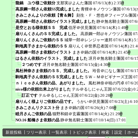
龍鍋 ユウ様ご依頼分
支那実@よんた藩国
07/6/13(水) 2:35
高原鋼一郎さん依頼SS完成しました
青狸＠キノウツン藩国
07/6/13(
きみこさんよりの依頼【青＆舞】
刻生・Ｆ・悠也＠フィーブル藩国
高原鋼一郎さん依頼のイラスト完成しました
静＠無名騎士藩国
07/6
是空とおる様依頼ＳＳ 完成
伯牙＠伏見藩国
07/6/14(木) 1:49
扇りんくさんのＳＳ完成しました。
高原鋼一郎@キノウツン藩国
07
扇りんくさんご依頼のＳＳ
城華一郎＠レンジャー連邦
07/6/14(木) 5:
駒地真子さまから依頼のＳＳ
扇りんく＠世界忍者国
07/6/14(木) 21:4
高原鋼一郎さま依頼のイラスト
まき＠鍋の国
07/6/14(木) 21:45
はるさん依頼のイラスト、完成しました
冴月＠無名騎士藩国
07/6/1
２つめです
冴月＠無名騎士藩国
07/6/15(金) 4:30
風杜神奈さま依頼のＳＳ、完成しました。
玲音＠になし藩国
07/6/1
駒地真子さん依頼のＳＳ完成しました
ＳＷ－Ｍ＠ビギナーズ王国
07
ｎｉｃｏさん依頼の品、あがりました。
風杜神奈＠暁の円卓
07/6/2
nico様の依頼出来上がりました
テル＠るしにゃん王国
07/6/22(金) 0:
訂正です
テル＠るしにゃん王国
07/6/22(金) 20:28
扇りんく様よりご依頼の品です。
うかい＠伏見藩国
07/6/23(土) 6:10
きみこさんリクエスト分
まき＠鍋の国
07/6/26(火) 7:08
睦月さんご依頼の品
猫野和錆＠玄霧藩国
07/8/14(火) 21:29
NO.16 船橋さま依頼の品
静＠無名騎士藩国
07/10/14(日) 17:01
新規投稿
┃
ツリー表示
┃
一覧表示
┃
トピック表示
┃
検索
┃
設定
┃
ホー