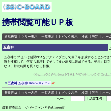
携帯閲覧可能ＵＰ板
新規投稿
┃
ツリー表示
┃
一覧表示
┃
トピック表示
┃
検索
┃
設定
┃
ホー
五夜神
五夜神カプセルは副腎PDAをアクティブにして因子を形成することができ
液を補充して、何度も射精してそして多い高潮に達成できる、効果も目立
なり、持続時間も長くなる特徴。
<Mozilla/5.0 (Windows NT 6.1; WOW64; rv:45.0) Gecko
▼
五夜神
五夜神
16/4/7(木) 17:26
≪
新規投稿
┃
ツリー表示
┃
一覧表示
┃
トピック表示
┃
検索
┃
設定
┃
ホー
┃
ページ：
記事番号：
茶板管理担当 リバーウィンド＠akiharu国