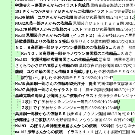
榊遊＠え～藩国さんからのイラスト完成品
黒崎克哉＠海法よけ藩国
191 さくらつかさ＠ＦＶＢさんからご依頼のイラスト
三つ実＠羅幻
No.06 龍鍋 ユウさんからの依頼
影法師＠玄霧藩国
08/2/4(月) 13:12
NO32東恭一郎さんからの依頼品
忌闇装介＠ａｋｉｈａｒｕ国
08/2/
No.179 時雨さんからご依頼のイラスト
アポロ＠玄霧藩国
08/2/5(火) 
No.33 忌闇装介さんからの依頼（イラスト２）
南天＠後ほねっこ男
詩歌藩国様よりの依頼ＳＳ提出
奥羽りんく＠悪童同盟
08/2/6(水) 0:3
ＮＯ．８高原鋼一郎＠キノウツン藩国様のご依頼品Ｓ...
久遠寺 那
Re:ＮＯ．８高原鋼一郎＠キノウツン藩国様のご依頼品...
久遠寺
No.183 玄霧弦耶＠玄霧藩国さんの依頼品完成
悪童屋 四季＠悪童
さくらつかさ＠FVB様より依頼のSS
葉崎京夜＠詩歌藩国
08/2/7(木) 
龍鍋 ユウ＠鍋の国さん依頼ＳＳ完成しました
金村佑華＠ＦＥＧ
08
誤字訂正しました
金村佑華＠ＦＥＧ
08/2/9(土) 22:47
No.58 高原鋼一郎さんの依頼希望受注分 提出
玄霧弦耶＠玄霧藩国
No.97 高神喜一郎さん分イラスト
星月 典子＠詩歌藩国
08/2/9(土) 2
黒崎克哉＠海法よけ藩国さんご依頼のイラスト
矢神サク＠レンジャ
１枚目です
矢神サク＠レンジャー連邦
08/2/9(土) 23:48
２枚目です
矢神サク＠レンジャー連邦
08/2/9(土) 23:48
高原鋼一郎様からの依頼ＳＳ
浅田＠キノウツン藩国
08/2/10(日) 0:19
歩露様よりご依頼のSS
比野青狸＠キノウツン藩国
08/2/10(日) 0:26
No193 みぽりん＠神聖巫連盟さんからの依頼 SS2枠目
やひろ＠
no.102 涼華さんからの依頼 イラスト１＋１
ぱんくす@羅幻王国
08