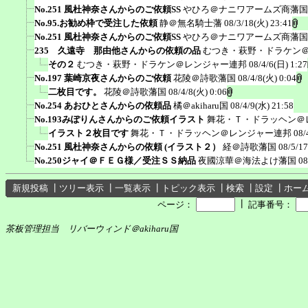
No.251 風杜神奈さんからのご依頼SS
やひろ＠ナニワアームズ商藩国
No.95.お勧め枠で受注した依頼
静＠無名騎士藩
08/3/18(火) 23:41
No.251 風杜神奈さんからのご依頼SS
やひろ＠ナニワアームズ商藩国
235 久遠寺 那由他さんからの依頼の品
むつき・萩野・ドラケン
その２
むつき・萩野・ドラケン＠レンジャー連邦
08/4/6(日) 1:27
No.197 葉崎京夜さんからのご依頼
花陵＠詩歌藩国
08/4/8(火) 0:04
二枚目です。
花陵＠詩歌藩国
08/4/8(火) 0:06
No.254 あおひとさんからの依頼品
橘＠akiharu国
08/4/9(水) 21:58
No.193みぽりんさんからのご依頼イラスト
舞花・Ｔ・ドラッヘン＠
イラスト２枚目です
舞花・Ｔ・ドラッヘン＠レンジャー連邦
08/
No.251 風杜神奈さんからの依頼 (イラスト２）
経＠詩歌藩国
08/5/17
No.250ジャイ＠ＦＥＧ様／受注ＳＳ納品
夜國涼華＠海法よけ藩国
08
新規投稿
┃
ツリー表示
┃
一覧表示
┃
トピック表示
┃
検索
┃
設定
┃
ホー
┃
ページ：
記事番号：
茶板管理担当 リバーウィンド＠akiharu国