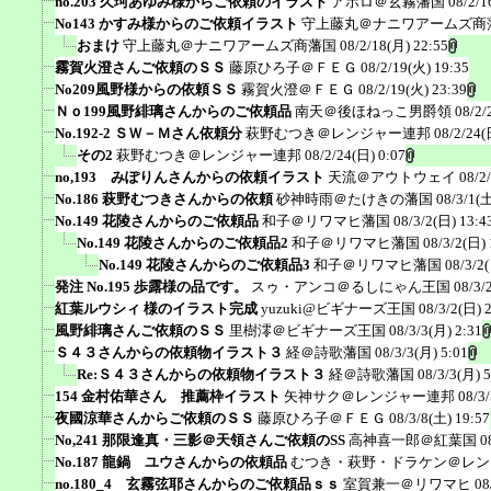
no.203 久珂あゆみ様からご依頼のイラスト
アポロ＠玄霧藩国
08/2/1
No143 かすみ様からのご依頼イラスト
守上藤丸＠ナニワアームズ商
おまけ
守上藤丸＠ナニワアームズ商藩国
08/2/18(月) 22:55
霧賀火澄さんご依頼のＳＳ
藤原ひろ子＠ＦＥＧ
08/2/19(火) 19:35
No209風野様からの依頼ＳＳ
霧賀火澄＠ＦＥＧ
08/2/19(火) 23:39
Ｎｏ199風野緋璃さんからのご依頼品
南天＠後ほねっこ男爵領
08/2/
No.192-2 ＳＷ－Ｍさん依頼分
萩野むつき＠レンジャー連邦
08/2/24(
その2
萩野むつき＠レンジャー連邦
08/2/24(日) 0:07
no,193 みぽりんさんからの依頼イラスト
天流＠アウトウェイ
08/2
No.186 萩野むつきさんからの依頼
砂神時雨＠たけきの藩国
08/3/1(土
No.149 花陵さんからのご依頼品
和子＠リワマヒ藩国
08/3/2(日) 13:4
No.149 花陵さんからのご依頼品2
和子＠リワマヒ藩国
08/3/2(日) 
No.149 花陵さんからのご依頼品3
和子＠リワマヒ藩国
08/3/2
発注 No.195 歩露様の品です。
スゥ・アンコ＠るしにゃん王国
08/3/
紅葉ルウシィ 様のイラスト完成
yuzuki@ビギナーズ王国
08/3/2(日) 
風野緋璃さんご依頼のＳＳ
里樹澪＠ビギナーズ王国
08/3/3(月) 2:31
Ｓ４３さんからの依頼物イラスト３
経＠詩歌藩国
08/3/3(月) 5:01
Re:Ｓ４３さんからの依頼物イラスト３
経＠詩歌藩国
08/3/3(月) 5
154 金村佑華さん 推薦枠イラスト
矢神サク＠レンジャー連邦
08/3
夜國涼華さんからご依頼のＳＳ
藤原ひろ子＠ＦＥＧ
08/3/8(土) 19:57
No,241 那限逢真・三影＠天領さんご依頼のSS
高神喜一郎＠紅葉国
0
No.187 龍鍋 ユウさんからの依頼品
むつき・萩野・ドラケン＠レン
no.180_4 玄霧弦耶さんからのご依頼品ｓｓ
室賀兼一＠リワマヒ
08