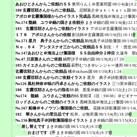
あおひとさんからご依頼のＳＳ
奥羽りんく＠悪童同盟
08/1/4(金) 0:2
180 玄霧弦耶さんからのご依頼品。
忌闇装介＠ａｋｉｈａｒｕ国
08
アポロ＠玄霧藩国様からのイラスト完成品
黒崎克哉＠海法よけ藩国
No.174 龍鍋 ユウ＠鍋の国さま依頼分
まき＠鍋の国
08/1/4(金) 22:1
183 玄霧弦耶さんからご依頼のイラスト
アポロ＠玄霧藩国
08/1/5(
１７８ アポロさんからの依頼
影法師＠玄霧藩国
08/1/6(日) 16:11
No.171 星月 典子さんからのご依頼品
駒地真子＠詩歌藩国
08/1/6(日
Ｎｏ．６４ アシタスナオ三からのご依頼品ＳＳ
刻生・Ｆ・悠也
08
No.147あおひと＠海法よけ藩国様 ＳＳ自由枠分２枠目
久遠寺 那
No.47 川原雅さんのご依頼
鍋野沙子＠鍋の国
08/1/8(火) 17:20
185 カイエさんからのご依頼品
萩野むつき＠レンジャー連邦
08/1/9(
玄霧弦耶さんからのご依頼品
橘＠akiharu国
08/1/10(木) 1:24
180 玄霧弦耶さんからのご依頼イラスト
星月 典子＠詩歌藩国
08/1
No126 風杜神奈＠暁の円卓さんからご依頼のイラスト
三つ実＠羅幻
180 玄霧弦耶さんからの指名SS
鍋 黒兎＠鍋の国
08/1/12(土) 21:2
No174 龍鍋 ユウさんご依頼のSS
里樹澪（旧：SW-M）＠ビギナ
ロッドさんからのご依頼のイラスト
黒崎克哉＠海法よけ藩国
08/1/1
No.167 船橋＠キノウツン藩国様のご依頼。
花陵＠詩歌藩国
08/1/14(
182 華さんからの受注品です
松井。@無所属
08/1/14(月) 18:29
No.156 駒地真子＠詩歌藩国様分イラスト
まき＠鍋の国
08/1/15(火) 2
差し替えです
まき＠鍋の国
08/1/15(火) 6:35
おまけです（汗
まき＠鍋の国
08/1/15(火) 6:37