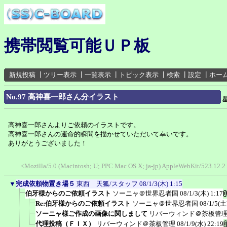
携帯閲覧可能ＵＰ板
新規投稿
┃
ツリー表示
┃
一覧表示
┃
トピック表示
┃
検索
┃
設定
┃
ホー
No.97 高神喜一郎さん分イラスト
高神喜一郎さんよりご依頼のイラストです。
高神喜一郎さんの運命的瞬間を描かせていただいて幸いです。
ありがとうございました！
<Mozilla/5.0 (Macintosh; U; PPC Mac OS X; ja-jp) AppleWebKit/523.12.
▼
完成依頼物置き場５
東西 天狐/スタッフ
08/1/3(木) 1:15
伯牙様からのご依頼イラスト
ソーニャ＠世界忍者国
08/1/3(木) 1:17
Re:伯牙様からのご依頼イラスト
ソーニャ＠世界忍者国
08/1/5(土
ソーニャ様ご作成の画像に関しまして
リバーウィンド＠茶板管
代理投稿（ＦＩＸ）
リバーウィンド＠茶板管理
08/1/9(水) 22:19