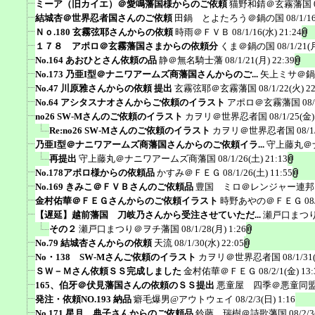
ミーア（旧カイエ）＠愛鳴藩国様からのご依頼
猫野和錆＠玄霧藩国
結城杏＠世界忍者国さんのご依頼
田鍋 とよたろう＠鍋の国
08/1/1
Ｎｏ.180 玄霧弦耶さんからの依頼
時雨＠ＦＶＢ
08/1/16(水) 21:24
１７８ アポロ＠玄霧藩国さまからの依頼分
くま＠鍋の国
08/1/21(
No.164 あおひとさん依頼の品
静＠無名騎士藩
08/1/21(月) 22:39
No.173 乃亜I型＠ナニワアームズ商藩国さんからのご...
矢上ミサ＠鍋
No.47 川原雅さんからの依頼 提出
玄霧弦耶＠玄霧藩国
08/1/22(火) 2
No.64 アシタスナオさんからご依頼のイラスト
アポロ＠玄霧藩国
08
no26 SW-Mさんのご依頼のイラスト
カヲリ＠世界忍者国
08/1/25(金)
Re:no26 SW-Mさんのご依頼のイラスト
カヲリ＠世界忍者国
08/1
乃亜I型＠ナニワアームズ商藩国さんからのご依頼イラ...
守上藤丸＠
再提出
守上藤丸＠ナニワアームズ商藩国
08/1/26(土) 21:13
No.178アポロ様からの依頼品
かすみ＠ＦＥＧ
08/1/26(土) 11:55
No.169 きみこ＠ＦＶＢさんのご依頼品
豊国 ミロ＠レンジャー連邦
金村佑華＠ＦＥＧさんからのご依頼イラスト
時野あやの＠ＦＥＧ
08
【遅延】越前藩国 刀岐乃さんから受注させていただ...
瀬戸口まつ
その２
瀬戸口まつり＠ヲチ藩国
08/1/28(月) 1:26
No.79 結城杏さんからの依頼
天流
08/1/30(水) 22:05
No・138 SW-Mさんご依頼のイラスト
カヲリ＠世界忍者国
08/1/31
ＳＷ－Ｍさん依頼ＳＳ完成しました
金村佑華＠ＦＥＧ
08/2/1(金) 13:
165、伯牙＠伏見藩国さんの依頼のＳＳ提出
悪童屋 四季＠悪童同
発注・依頼NO.193 納品
癖毛爆男@アウトウェイ
08/2/3(日) 1:16
No.171 星月 典子さんからのご依頼品
鈴藤 瑞樹＠詩歌藩国
08/2/3