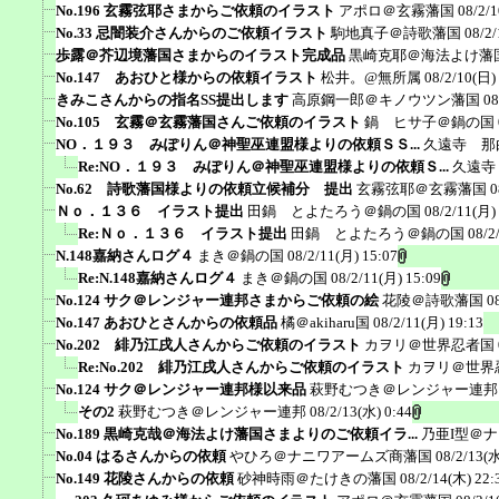
No.196 玄霧弦耶さまからご依頼のイラスト
アポロ＠玄霧藩国
08/2/
No.33 忌闇装介さんからのご依頼イラスト
駒地真子＠詩歌藩国
08/2/
歩露＠芥辺境藩国さまからのイラスト完成品
黒崎克耶＠海法よけ藩
No.147 あおひと様からの依頼イラスト
松井。@無所属
08/2/10(日)
きみこさんからの指名SS提出します
高原鋼一郎＠キノウツン藩国
08
No.105 玄霧＠玄霧藩国さんご依頼のイラスト
鍋 ヒサ子＠鍋の国
NO．１９３ みぽりん＠神聖巫連盟様よりの依頼ＳＳ...
久遠寺 那
Re:NO．１９３ みぽりん＠神聖巫連盟様よりの依頼Ｓ...
久遠寺
No.62 詩歌藩国様よりの依頼立候補分 提出
玄霧弦耶＠玄霧藩国
0
Ｎｏ．１３６ イラスト提出
田鍋 とよたろう＠鍋の国
08/2/11(月)
Re:Ｎｏ．１３６ イラスト提出
田鍋 とよたろう＠鍋の国
08/2
N.148嘉納さんログ４
まき＠鍋の国
08/2/11(月) 15:07
Re:N.148嘉納さんログ４
まき＠鍋の国
08/2/11(月) 15:09
No.124 サク＠レンジャー連邦さまからご依頼の絵
花陵＠詩歌藩国
0
No.147 あおひとさんからの依頼品
橘＠akiharu国
08/2/11(月) 19:13
No.202 緋乃江戌人さんからご依頼のイラスト
カヲリ＠世界忍者国
Re:No.202 緋乃江戌人さんからご依頼のイラスト
カヲリ＠世界
No.124 サク＠レンジャー連邦様以来品
萩野むつき＠レンジャー連邦
その2
萩野むつき＠レンジャー連邦
08/2/13(水) 0:44
No.189 黒崎克哉＠海法よけ藩国さまよりのご依頼イラ...
乃亜I型＠
No.04 はるさんからの依頼
やひろ＠ナニワアームズ商藩国
08/2/13(水
No.149 花陵さんからの依頼
砂神時雨＠たけきの藩国
08/2/14(木) 22: