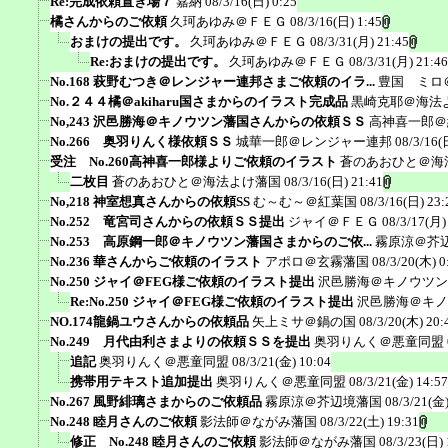
Re:完成依頼置き場７
嘉納
08/3/16(日) 0:25
橘さんからのご依頼
久珂あゆみ＠ＦＥＧ
08/3/16(日) 1:45
おまけの提出です。
久珂あゆみ＠ＦＥＧ
08/3/31(月) 21:45
Re:おまけの提出です。
久珂あゆみ＠ＦＥＧ
08/3/31(月) 21:46
No.168 萩野むつき＠レンジャー連邦さまご依頼のイラ...
豊国 ミロ
No.２４４橘＠akiharu国さまからのイラスト完成品
黒崎克耶＠海法
No,243 沢邑勝海＠キノウツン藩国さんからの依頼ＳＳ
高神喜一郎＠
No.266 奥羽りんく様依頼ＳＳ
城華一郎＠レンジャー連邦
08/3/16(
受注 No.260高神喜一郎様よりご依頼のイラスト
蒼のあおひと＠海
二枚目
蒼のあおひと＠海法よけ藩国
08/3/16(日) 21:41
No,218 神室想真さんからの依頼SS
む～む～＠紅葉国
08/3/16(日) 23:
No.252 竜宮司さんからの依頼ＳＳ提出
ジャイ＠ＦＥＧ
08/3/17(月)
No.253 高原鋼一郎＠キノウツン藩国さまからのご依...
霧原涼＠芥
No.236 華さんからご依頼のイラスト
アポロ＠玄霧藩国
08/3/20(木) 0
No.250 ジャイ＠FEG様ご依頼のイラスト提出
沢邑勝海＠キノウツン
Re:No.250 ジャイ＠FEG様ご依頼のイラスト提出
沢邑勝海＠キノ
NO.174龍鍋ユウさんからの依頼品
矢上ミサ＠鍋の国
08/3/20(木) 20:
No.249 月代由利さまよりの依頼ＳＳを提出
奥羽りんく＠悪童同盟
追記
奥羽りんく＠悪童同盟
08/3/21(金) 10:04
携帯用テキスト追加提出
奥羽りんく＠悪童同盟
08/3/21(金) 14:57
No.267 風野緋璃さまからのご依頼品
霧原涼＠芥辺境藩国
08/3/21(金)
No.248 睦月さんのご依頼
影法師＠ながみ藩国
08/3/22(土) 19:31
修正 No.248 睦月さんのご依頼
影法師＠ながみ藩国
08/3/23(日) 