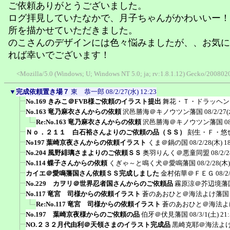
ご依頼ありがとうございました。
ログ拝見していたなかで、月子ちゃんがかわいいー！
所を描かせていただきました。
のこさんのデザインには色々悩みましたが、、お気に
れば幸いでございます！
<Mozilla/5.0 (Windows; U; Windows NT 5.0; ja; rv:1.8.1.12) Gecko/20080
▼
完成依頼置き場７
東 恭一郎
08/2/27(水) 12:23
No.169 きみこ＠FVB様ご依頼のイラスト提出
舞花・Ｔ・ドラッヘン
No.163 竜乃麻衣さんからの依頼
沢邑勝海＠キノウツン藩国
08/2/27(
Re:No.163 竜乃麻衣さんからの依頼
沢邑勝海＠キノウツン藩国
0
Ｎｏ．２１１ 白石裕さんよりのご依頼の品（ＳＳ）
刻生・Ｆ・悠
No197 葉崎京夜さんからの依頼イラスト
くま＠鍋の国
08/2/28(木) 1
No.204 風野緋璃さまよりのご依頼ＳＳ
奥羽りんく＠悪童同盟
08/2/
No.114 蝶子さんからの依頼
くぎゃ～と鳴く犬＠愛鳴藩国
08/2/28(木)
カイエ＠愛鳴藩国さん依頼ＳＳ完成しました
金村佑華＠ＦＥＧ
08/2
No.229 カヲリ＠世界忍者国さんからのご依頼品
霧原涼＠芥辺境藩
No.117 竜宮 司様からの依頼イラスト
蒼のあおひと＠海法よけ藩国
Re:No.117 竜宮 司様からの依頼イラスト
蒼のあおひと＠海法よ
No.197 葉崎京夜様からのご依頼の品
伯牙＠伏見藩国
08/3/1(土) 21
NO.２３２月代由利＠天領さまのイラスト完成品
黒崎克耶＠海法よ