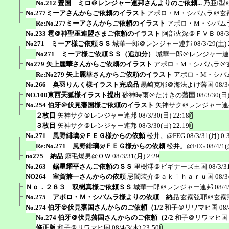
No.212 豊国 ミロ＠レンジャー連邦さんよりのご依頼...
乃亜I型
No.277ミーアさんからご依頼のイラスト
アポロ・M・シバムラ＠玄
Re:No.277ミーアさんからご依頼のイラスト
アポロ・M・シバム
No.233 雹＠神聖巫連盟さまご依頼のイラスト
阿部火深＠ＦＶＢ
08/
No271 ミーア様ご依頼ＳＳ
城華一郎＠レンジャー連邦
08/3/29(土) 
No271 ミーア様ご依頼ＳＳ（追加分）
城華一郎＠レンジャー連
No279 矢上麗華さんからご依頼のイラスト
アポロ・M・シバムラ＠
Re:No279 矢上麗華さんからご依頼のイラスト
アポロ・M・シバ
No.266 奥羽りんく様イラスト完成品
黒崎克耶＠海法よけ藩国
08/3
NO.100東西天狐様イラスト提出
砂神時雨＠たけきの藩国
08/3/30(日)
No.254 伯牙＠伏見藩国様ご依頼のイラスト
矢神サク＠レンジャー連
２枚目
矢神サク＠レンジャー連邦
08/3/30(日) 22:18
３枚目
矢神サク＠レンジャー連邦
08/3/30(日) 22:19
No.271 風野緋璃@ＦＥＧ様からの依頼
松井。@FEG
08/3/31(月) 0:
Re:No.271 風野緋璃@ＦＥＧ様からの依頼
松井。@FEG
08/4/1(
no275 納品
癖毛爆男@ＯＷ
08/3/31(月) 2:29
No.263 鋸星耀平さんご依頼のＳＳ
里樹澪＠ビギナーズ王国
08/3/3
NO264 室賀兼一さんからの依頼
忌闇装介＠ａｋｉｈａｒｕ国
08/3
Ｎｏ．２８３ 双樹真様ご依頼ＳＳ
城華一郎＠レンジャー連邦
08/4
No.275 アポロ・Ｍ・シバムラ様よりの依頼 納品
玄霧弦耶＠玄霧
No.274 伯牙＠伏見藩国さんからのご依頼（1/2
和子＠リワマヒ国
08/
No.274 伯牙＠伏見藩国さんからのご依頼（2/2
和子＠リワマヒ国
修正版
和子＠リワマヒ国
08/4/3(木) 23:50