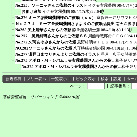
No.255、ソーニャさんご依頼のイラスト
イク＠玄霧藩国
08/4/7(月) 
おまけ追加
イク＠玄霧藩国
08/4/17(木) 22:04
No.276 ミーア@愛鳴藩国様のご依頼（ｓｓ）
室賀兼一＠リワマヒ
0
Ｎｏ２７１ ミーア＠愛鳴藩国さまよりのご依頼品提出
南天＠後ほ
No268 矢上麗華さんからの依頼
静＠無名騎士藩
08/4/10(木) 1:13
No.257 風野緋璃さんからのご依頼ＳＳ
周船寺竜郎@ＦＥＧ
08/4/1
No.272 久珂あゆみさんからの依頼
風野緋璃＠ＦＥＧ
08/4/17(木) 9:3
NO,282ソーニャさんからの依頼
八守時緒＠鍋の国
08/4/18(金) 15:06
No.277 瀬戸口まつりさんよりご依頼のイラスト
星月 典子＠詩歌藩
No.275 アポロ・M・シバムラ＠玄霧藩国さんからの依...
和子＠リワ
No.275 アポロ・M・シバムラ＠玄霧藩国さんからの依...
和子＠
新規投稿
┃
ツリー表示
┃
一覧表示
┃
トピック表示
┃
検索
┃
設定
┃
ホー
┃
ページ：
記事番号：
茶板管理担当 リバーウィンド＠akiharu国