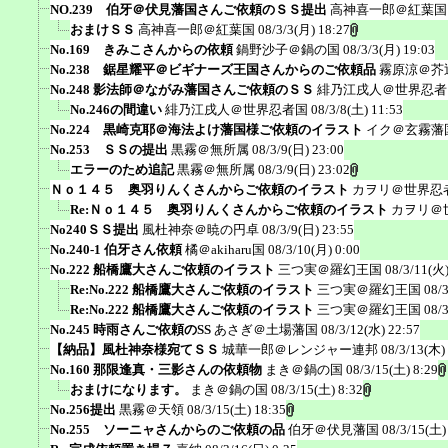
NO.239 伯牙＠伏見藩国さんご依頼のＳＳ提出
高神喜一郎＠紅葉国
おまけＳＳ
高神喜一郎＠紅葉国
08/3/3(月) 18:27
No.169 きみこさんからの依頼
鍋野沙子＠鍋の国
08/3/3(月) 19:03
No.238 鋸星耀平＠ビギナーズ王国さんからのご依頼品
霧原涼＠芥
No.248 影法師＠ながみ藩国さんご依頼のＳＳ
緋乃江戌人＠世界忍者
No.246の間違い
緋乃江戌人＠世界忍者国
08/3/8(土) 11:53
No.224 黒崎克耶＠海法よけ藩国様ご依頼のイラスト
イク＠玄霧藩
No.253 ＳＳの提出
黒霧＠無所属
08/3/9(日) 23:00
エラーのため追記
黒霧＠無所属
08/3/9(日) 23:02
Ｎｏ１４５ 奥羽りんくさんからご依頼のイラスト
カヲリ＠世界忍
Re:Ｎｏ１４５ 奥羽りんくさんからご依頼のイラスト
カヲリ＠
No240ＳＳ提出
風杜神奈＠暁の円卓
08/3/9(日) 23:55
No.240-1 伯牙さん依頼
橘＠akiharu国
08/3/10(月) 0:00
No.222 船橋鷹大さんご依頼のイラスト
三つ実＠羅幻王国
08/3/11(火)
Re:No.222 船橋鷹大さんご依頼のイラスト
三つ実＠羅幻王国
08/
Re:No.222 船橋鷹大さんご依頼のイラスト
三つ実＠羅幻王国
08/
No.245 時雨さんご依頼のSS
あさぎ＠土場藩国
08/3/12(水) 22:57
【納品】風杜神奈様宛てＳＳ
城華一郎＠レンジャー連邦
08/3/13(木)
No.160 那限逢真・三影さんの依頼物
まき＠鍋の国
08/3/15(土) 8:29
おまけになります。
まき＠鍋の国
08/3/15(土) 8:32
No.256提出
黒霧＠天領
08/3/15(土) 18:35
No.255 ソーニャさんからのご依頼の品
伯牙＠伏見藩国
08/3/15(土)