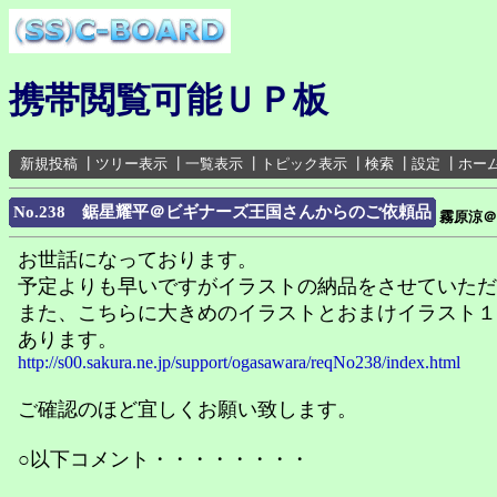
携帯閲覧可能ＵＰ板
新規投稿
┃
ツリー表示
┃
一覧表示
┃
トピック表示
┃
検索
┃
設定
┃
ホー
No.238 鋸星耀平＠ビギナーズ王国さんからのご依頼品
霧原涼＠
お世話になっております。
予定よりも早いですがイラストの納品をさせていただ
また、こちらに大きめのイラストとおまけイラスト１
あります。
http://s00.sakura.ne.jp/support/ogasawara/reqNo238/index.html
ご確認のほど宜しくお願い致します。
○以下コメント・・・・・・・・