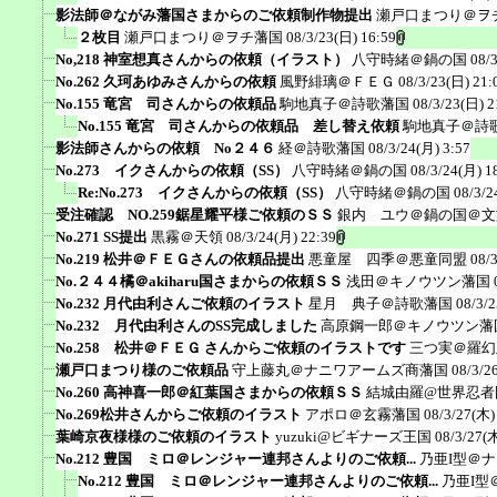
影法師＠ながみ藩国さまからのご依頼制作物提出
瀬戸口まつり＠ヲ
２枚目
瀬戸口まつり＠ヲチ藩国
08/3/23(日) 16:59
No,218 神室想真さんからの依頼（イラスト）
八守時緒＠鍋の国
08/
No.262 久珂あゆみさんからの依頼
風野緋璃＠ＦＥＧ
08/3/23(日) 21:
No.155 竜宮 司さんからの依頼品
駒地真子＠詩歌藩国
08/3/23(日) 2
No.155 竜宮 司さんからの依頼品 差し替え依頼
駒地真子＠詩
影法師さんからの依頼 No２４６
経＠詩歌藩国
08/3/24(月) 3:57
No.273 イクさんからの依頼（SS）
八守時緒＠鍋の国
08/3/24(月) 1
Re:No.273 イクさんからの依頼（SS）
八守時緒＠鍋の国
08/3/2
受注確認 NO.259鋸星耀平様ご依頼のＳＳ
銀内 ユウ＠鍋の国＠文
No.271 SS提出
黒霧＠天領
08/3/24(月) 22:39
No.219 松井＠ＦＥＧさんの依頼品提出
悪童屋 四季＠悪童同盟
08/
No.２４４橘＠akiharu国さまからの依頼ＳＳ
浅田＠キノウツン藩国
No.232 月代由利さんご依頼のイラスト
星月 典子＠詩歌藩国
08/3/2
No.232 月代由利さんのSS完成しました
高原鋼一郎＠キノウツン藩
No.258 松井＠ＦＥＧ さんからご依頼のイラストです
三つ実＠羅幻
瀬戸口まつり様のご依頼品
守上藤丸＠ナニワアームズ商藩国
08/3/2
No.260 高神喜一郎＠紅葉国さまからの依頼ＳＳ
結城由羅@世界忍者
No.269松井さんからご依頼のイラスト
アポロ＠玄霧藩国
08/3/27(木)
葉崎京夜様様のご依頼のイラスト
yuzuki@ビギナーズ王国
08/3/27(木
No.212 豊国 ミロ＠レンジャー連邦さんよりのご依頼...
乃亜I型＠
No.212 豊国 ミロ＠レンジャー連邦さんよりのご依頼...
乃亜I型