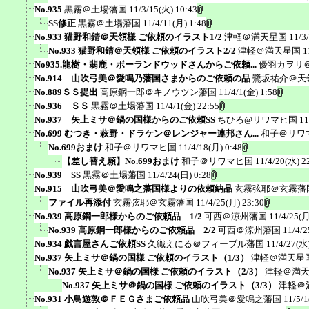
No.935
黒霧＠土場藩国
11/3/15(火) 10:43
SS修正
黒霧＠土場藩国
11/4/11(月) 1:48
No.933 猫野和錆＠天領様 ご依頼のイラスト1/2
津軽＠満天星国
11/3
No.933 猫野和錆＠天領様 ご依頼のイラスト2/2
津軽＠満天星国
1
No935.龍樹・翡鹿・ボーランドウッドさんからご依頼...
優羽カヲリ
No.914 山吹弓美＠愛鳴乃藩国さまからのご依頼の品
鷺坂祐介＠天
No.889ＳＳ提出
高原鋼一郎＠キノウツン藩国
11/4/1(金) 1:58
No.936 ＳＳ
黒霧＠土場藩国
11/4/1(金) 22:55
No.937 矢上ミサ＠鍋の国様からのご依頼SS
ちひろ@リワマヒ国
11
No.699 むつき・萩野・ドラケン＠レンジャー連邦さん...
和子＠リワ
No.699おまけ
和子＠リワマヒ国
11/4/18(月) 0:48
【差し替え願】No.699おまけ
和子＠リワマヒ国
11/4/20(水) 2
No.939 SS
黒霧＠土場藩国
11/4/24(日) 0:28
No.915 山吹弓美＠愛鳴之藩国様よりの依頼納品
玄霧弦耶＠玄霧藩
ファイル再添付
玄霧弦耶＠玄霧藩国
11/4/25(月) 23:30
No.939 高原鋼一郎様からのご依頼品 1/2
可西＠涼州藩国
11/4/25(月
No.939 高原鋼一郎様からのご依頼品 2/2
可西＠涼州藩国
11/4/2
No.934 戯言屋さんご依頼SS
久織えにる＠フィーブル藩国
11/4/27(水)
No.937 矢上ミサ＠鍋の国様 ご依頼のイラスト（1/3）
津軽＠満天星
No.937 矢上ミサ＠鍋の国様 ご依頼のイラスト（2/3）
津軽＠満
No.937 矢上ミサ＠鍋の国様 ご依頼のイラスト（3/3）
津軽＠
No.931 小鳥遊敦＠ＦＥＧさまご依頼品
山吹弓美＠愛鳴之藩国
11/5/1