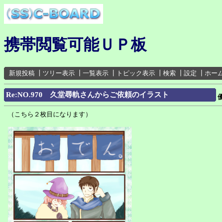
携帯閲覧可能ＵＰ板
新規投稿
┃
ツリー表示
┃
一覧表示
┃
トピック表示
┃
検索
┃
設定
┃
ホー
Re:NO.970 久堂尋軌さんからご依頼のイラスト
（こちら２枚目になります）