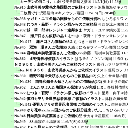
カーテンの向こう。
山吹弓美＠愛鳴之藩国
11/5/1(日) 14:53
No.915 山吹弓美＠愛鳴之藩国様のご依頼イラスト
沢邑勝海＠キノウ
二枚目です
沢邑勝海＠キノウツン藩国
11/5/15(日) 20:48
No.938 ヤガミ・ユマ＠鍋の国様からのご依頼分提出
ちひろ@リワマ
No.943 むつき・萩野・ドラケン様からのご依頼品
可西＠涼州藩国
1
No.932 城 華一郎＠レンジャー連邦さま
ヤガミ・ユマ＠鍋の国
11/
No.947 瀬戸口さん依頼の品１
むつき・萩野・ドラケン＠レンジャ
No.947 瀬戸口さん依頼の品２
むつき・萩野・ドラケン＠レン
No.945 双海 環さんご依頼SS
久織えにる＠フィーブル藩国
11/5/2
No.944 岩崎経＠詩歌藩国さんご依頼のSS
鈴藤 瑞樹＠詩歌藩国
11/
No.862 比野青狸様依頼のイラスト
はる＠キノウツン藩国
11/5/31(
ＮＯ９５０．山吹弓美さんからご依頼のイラスト
優羽カヲリ＠世界
Re:ＮＯ９５０．山吹弓美さんからご依頼のイラスト
優羽カヲリ
No.930 猫野和錆＠天領さんからのご依頼品(1/2)
矢上ミサ＠鍋の国
No.930 猫野和錆＠天領さんからのご依頼品(2/2)
矢上ミサ＠鍋
No.952 よんた＠よんた藩国さん発注ＳＳが完成しま...
多岐川佑華
No.922 むつき・萩野・ドラケン様ご依頼のイラスト
星月 典子＠詩
No.942 優羽カヲリ＠世界忍者国様 ご依頼のイラスト...
津軽＠満天星
No.942 優羽カヲリ＠世界忍者国様 ご依頼のイラスト...
津軽＠満
No.948 ゆり花＠akiharu国からのご依頼分提出いたし...
ちひろ@リ
No.946 日向美弥＠紅葉国さまご依頼の品
サカキ＠星鋼京
11/6/6(月) 
No.949 SS
黒霧＠土場藩国
11/6/7(火) 0:38
No.952 よんた様からのご依頼品 1/2
可西＠涼州藩国
11/6/8(水) 18: