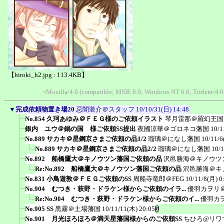
【hiroki_h2.jpg : 113.4KB】
<Mozilla/4.0 (compatible; MSIE 8.0; Windows NT 6.0; Trident/4
▼
完成依頼物置き場20
忌闇装介＠スタッフ
10/10/31(日) 14:48
No.854 久珂あゆみ＠ＦＥＧ様のご依頼イラスト
琴月雷那＠羅幻王国
銀内 ユウ＠鍋の国 様ご依頼SS提出
夜國涼華＠ゴロネコ藩国
10/1
No.889 サカキ＠星鋼京さまご依頼の品1/2
瑠璃＠になし藩国
10/11/6
No.889 サカキ＠星鋼京さまご依頼の品2/2
瑠璃＠になし藩国
10/1
No.892 船橋鷹大＠キノウツン藩国ご依頼の品
沢邑勝海＠キノウツ
Re:No.892 船橋鷹大＠キノウツン藩国ご依頼の品
沢邑勝海＠キ
No.831 小鳥遊敦＠ＦＥＧご依頼のSS
周船寺竜郎＠FEG
10/11/8(月) 0
No.904 むつき・萩野・ドラケン様からご依頼のイラ...
優羽カヲリ
Re:No.904 むつき・萩野・ドラケン様からご依頼のイ...
優羽カ
No.905 SS
黒霧＠土場藩国
10/11/11(木) 20:05
No.901 月光ほろほろ＠満天星藩国様からのご依頼SS
ちひろ@リワ