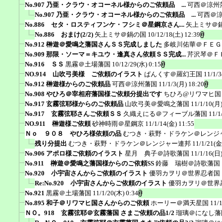
No.907 乃亜・クラウ・オコーネル様からのご依頼品 ...
可西＠涼州
No.907 乃亜・クラウ・オコーネル様からのご依頼品 ...
可西＠
No.886 セタ・ロスティフンケ・フシミ＠星鋼京さん...
矢上ミサ＠
No.886 おまけ(2/2)
矢上ミサ＠鍋の国
10/12/18(土) 12:39
No.912 榊遊＠愛鳴之藩国さんＳＳ完成しました
多岐川佑華＠ＦＥＧ
No.909 那限・ソーマ＝キユウ・逢真さん依頼ＳＳ完成...
芹沢琴＠Ｆ
No.916 ＳＳ
黒霧＠土場藩国
10/12/29(水) 0:15
NO.914 山吹弓美様 ご依頼のイラスト
ぱんくす＠羅幻王国
11/1/3
No.912 榊遊様からのご依頼品
可西＠涼州藩国
11/1/3(月) 18:20
No.908 やひろ＠宰相府藩国様ご依頼分提出です
ちひろ@リワマヒ国
No.917 玄霧弦耶様からのご依頼品
山吹弓美＠愛鳴之藩国
11/1/10(月)
No.917 玄霧弦耶さんご依頼ＳＳ
久織えにる＠フィーブル藩国
11/1
NO.911 榊遊様ご依頼
砂神時雨＠星鋼京
11/1/14(金) 11:55
Ｎｏ ９０８ やひろ様依頼の品
むつき・萩野・ドラケン＠レンジ
残り分提出
むつき・萩野・ドラケン＠レンジャー連邦
11/1/21(金
No.906 アポロ様ご依頼のイラスト
星月 典子＠詩歌藩国
11/1/16(日)
No.911 榊遊＠愛鳴之藩国様からのご依頼SS
鈴藤 瑞樹＠詩歌藩国
No.920 小宇宙さんからご依頼のイラスト
優羽カヲリ＠世界忍者国
Re:No.920 小宇宙さんからご依頼のイラスト
優羽カヲリ＠世界
No.921
黒霧＠土場藩国
11/1/20(木) 0:34
No.895 和子＠リワマヒ国さんからのご依頼
ホーリー＠満天星国
11/
ＮＯ。918 玄霧弦耶＠玄霧藩国 さまご依頼の品1/2
瑠璃＠になし藩