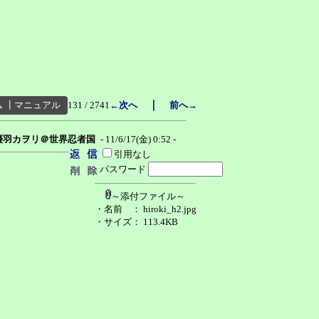
｜
ム
┃
マニュアル
131 / 2741
←次へ
前へ→
優羽カヲリ＠世界忍者国
- 11/6/17(金) 0:52 -
引用なし
パスワード
～添付ファイル～
・名前
： hiroki_h2.jpg
・サイズ
： 113.4KB