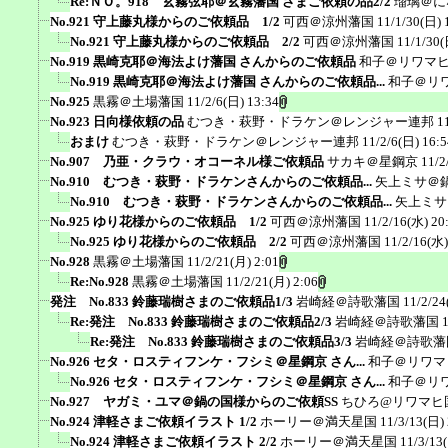
Re:ＮＯ。918 玄霧弦耶＠玄霧藩国 さまご依頼の品2/2
瑠璃＠に
No.921 守上藤丸様からのご依頼品 1/2
可西＠涼州藩国
11/1/30(日) 
No.921 守上藤丸様からのご依頼品 2/2
可西＠涼州藩国
11/1/30(
No.919 黒崎克耶＠海法よけ藩国 さんからのご依頼品
和子＠リワマ
No.919 黒崎克耶＠海法よけ藩国 さんからのご依頼品...
和子＠リ
No.925
黒霧＠土場藩国
11/2/6(日) 13:34
No.923 日向様依頼の品
むつき・萩野・ドラケン＠レンジャー連邦
1
おまけ
むつき・萩野・ドラケン＠レンジャー連邦
11/2/6(日) 16:5
No.907 乃亜・クラウ・オコーネル様ご依頼品
サカキ＠星鋼京
11/2
No.910 むつき・萩野・ドラケンさんからのご依頼品...
矢上ミサ＠
No.910 むつき・萩野・ドラケンさんからのご依頼品...
矢上ミサ
No.925 ゆり花様からのご依頼品 1/2
可西＠涼州藩国
11/2/16(水) 20
No.925 ゆり花様からのご依頼品 2/2
可西＠涼州藩国
11/2/16(水)
No.928
黒霧＠土場藩国
11/2/21(月) 2:01
Re:No.928
黒霧＠土場藩国
11/2/21(月) 2:06
発注 No.833 鈴藤瑞樹さまのご依頼品1/3
岩崎経＠詩歌藩国
11/2/24
Re:発注 No.833 鈴藤瑞樹さまのご依頼品2/3
岩崎経＠詩歌藩国
Re:発注 No.833 鈴藤瑞樹さまのご依頼品3/3
岩崎経＠詩歌藩
No.926 セタ・ロスティフンケ・フシミ＠星鋼京 さん...
和子＠リワマ
No.926 セタ・ロスティフンケ・フシミ＠星鋼京 さん...
和子＠リ
No.927 ヤガミ・ユマ＠鍋の国様からのご依頼SS
ちひろ@リワマヒ
No.924 津軽さまご依頼イラスト 1/2
ホーリー＠満天星国
11/3/13(日)
No.924 津軽さまご依頼イラスト 2/2
ホーリー＠満天星国
11/3/13