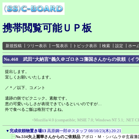
携帯閲覧可能ＵＰ板
新規投稿
┃
ツリー表示
┃
一覧表示
┃
トピック表示
┃
検索
┃
設定
┃
ホー
No.468 武田”大納言”義久＠ゴロネコ藩国さんからの依頼（イ
提出します。
宜しくお願いいたします。
／＊／以下、コメント
遺跡の側でピクニック。素敵です。
恵の可愛いらしさが表現できているといいのですが…
外で食べるご飯は格別ですよね。
<Mozilla/4.0 (compatible; MSIE 7.0; Windows NT 5.1; .NET C
▼
完成依頼物置き場13
高原鋼一郎＠スタッフ
08/10/23(木) 20:21
No.534矢上麗華さんからのご依頼品
アポロ・Ｍ・シバムラ＠玄霧藩