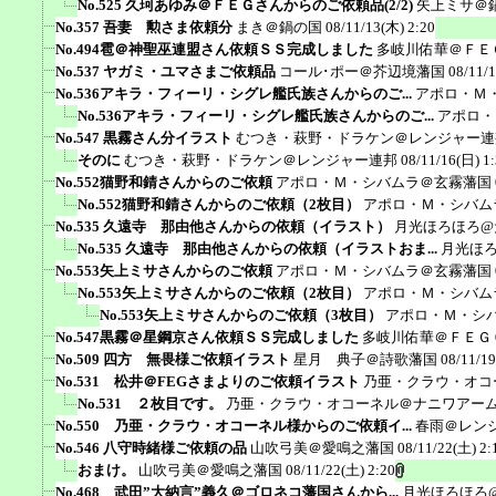
No.525 久珂あゆみ＠ＦＥＧさんからのご依頼品(2/2)
矢上ミサ＠
No.357 吾妻 勲さま依頼分
まき＠鍋の国
08/11/13(木) 2:20
No.494雹＠神聖巫連盟さん依頼ＳＳ完成しました
多岐川佑華＠ＦＥ
No.537 ヤガミ・ユマさまご依頼品
コール･ポー＠芥辺境藩国
08/11/
No.536アキラ・フィーリ・シグレ艦氏族さんからのご...
アポロ・Ｍ
No.536アキラ・フィーリ・シグレ艦氏族さんからのご...
アポロ・
No.547 黒霧さん分イラスト
むつき・萩野・ドラケン＠レンジャー連
そのに
むつき・萩野・ドラケン＠レンジャー連邦
08/11/16(日) 1
No.552猫野和錆さんからのご依頼
アポロ・Ｍ・シバムラ＠玄霧藩国
No.552猫野和錆さんからのご依頼（2枚目）
アポロ・Ｍ・シバム
No.535 久遠寺 那由他さんからの依頼（イラスト）
月光ほろほろ@
No.535 久遠寺 那由他さんからの依頼（イラストおま...
月光ほ
No.553矢上ミサさんからのご依頼
アポロ・Ｍ・シバムラ＠玄霧藩国
No.553矢上ミサさんからのご依頼（2枚目）
アポロ・Ｍ・シバム
No.553矢上ミサさんからのご依頼（3枚目）
アポロ・Ｍ・シ
No.547黒霧＠星鋼京さん依頼ＳＳ完成しました
多岐川佑華＠ＦＥＧ
No.509 四方 無畏様ご依頼イラスト
星月 典子＠詩歌藩国
08/11/19
No.531 松井＠FEGさまよりのご依頼イラスト
乃亜・クラウ・オコ
No.531 ２枚目です。
乃亜・クラウ・オコーネル＠ナニワアー
No.550 乃亜・クラウ・オコーネル様からのご依頼イ...
春雨＠レン
No.546 八守時緒様ご依頼の品
山吹弓美＠愛鳴之藩国
08/11/22(土) 2:
おまけ。
山吹弓美＠愛鳴之藩国
08/11/22(土) 2:20
No.468 武田”大納言”義久＠ゴロネコ藩国さんから...
月光ほろほろ