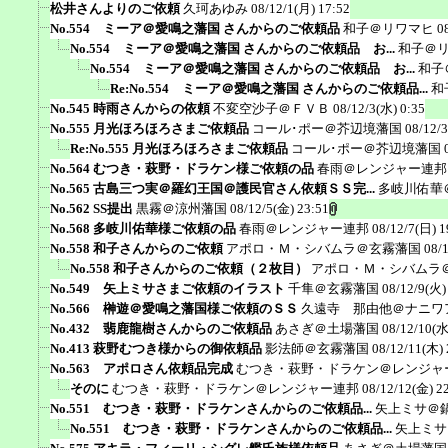
松井さんよりのご依頼
久珂あゆみ
08/12/1(月) 17:52
No.554 ミーア＠愛鳴之藩国 さんからのご依頼品
和子＠リワマヒ
0
No.554 ミーア＠愛鳴之藩国 さんからのご依頼品 お...
和子＠
No.554 ミーア＠愛鳴之藩国 さんからのご依頼品 お...
和子
Re:No.554 ミーア＠愛鳴之藩国 さんからのご依頼品...
和
No.545 時雨さんからの依頼
不変空沙子＠ＦＶＢ
08/12/3(水) 0:35
No.555 月光ほろほろさまご依頼品
コール･ポー＠芥辺境藩国
08/12/
Re:No.555 月光ほろほろさまご依頼品
コール･ポー＠芥辺境藩国
No.564 むつき・萩野・ドラケン様ご依頼の品
春雨＠レンジャー連邦
No.565 古島三つ実＠羅幻王国＠護民官さん依頼ＳＳ完...
多岐川佑華
No.562 SS提出
黒霧＠涼州藩国
08/12/5(金) 23:51
No.568 多岐川佑華様ご依頼の品
春雨＠レンジャー連邦
08/12/7(日) 1
No.558 和子さんからのご依頼
アポロ・Ｍ・シバムラ＠玄霧藩国
08/
No.558 和子さんからのご依頼（２枚目）
アポロ・Ｍ・シバムラ
No.549 矢上ミサさまご依頼のイラスト
千隼＠玄霧藩国
08/12/9(火)
No.566 榊遊＠愛鳴之藩国様ご依頼のＳＳ
久遠寺 那由他＠ナニワ
No.432 翡鹿龍樹さんからのご依頼品
あさぎ＠土場藩国
08/12/10(水
No.413 萩野むつき様からの御依頼品
影法師＠玄霧藩国
08/12/11(木) 
No.563 アポロさん依頼品完成
むつき・萩野・ドラケン＠レンジャ
そのに
むつき・萩野・ドラケン＠レンジャー連邦
08/12/12(金) 2
No.551 むつき・萩野・ドラケンさんからのご依頼品...
矢上ミサ＠
No.551 むつき・萩野・ドラケンさんからのご依頼品...
矢上ミサ