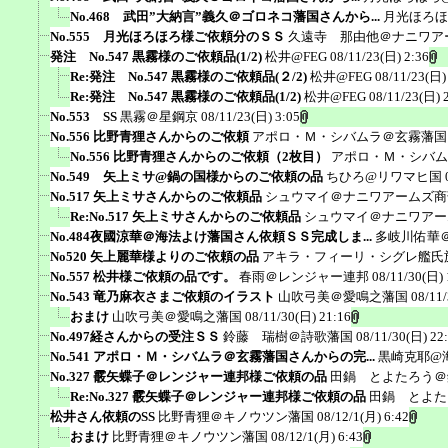
No.468 武田”大納言”義久＠ゴロネコ藩国さんから...
月光ほろほ
No.555 月光ほろほろ様ご依頼分のＳＳ
久遠寺 那由他＠ナニワア
発注 No.547 黒霧様のご依頼品(1/2)
松井@FEG
08/11/23(日) 2:36
Re:発注 No.547 黒霧様のご依頼品(２/2)
松井@FEG
08/11/23(日)
Re:発注 No.547 黒霧様のご依頼品(1/2)
松井@FEG
08/11/23(日) 
No.553 SS
黒霧＠星鋼京
08/11/23(日) 3:05
No.556 比野青狸さんからのご依頼
アポロ・Ｍ・シバムラ＠玄霧藩国
No.556 比野青狸さんからのご依頼（2枚目）
アポロ・Ｍ・シバム
No.549 矢上ミサ@鍋の国様からのご依頼の品
ちひろ@リワマヒ国
No.517 矢上ミサさんからのご依頼品
シュウマイ＠ナニワアームズ商
Re:No.517 矢上ミサさんからのご依頼品
シュウマイ＠ナニワアー
No.484夜國涼華＠海法よけ藩国さん依頼ＳＳ完成しま...
多岐川佑華
No520 矢上麗華様よりのご依頼の品
アキラ・フィーリ・シグレ艦氏
No.557 松井様ご依頼の品です。
春雨＠レンジャー連邦
08/11/30(日) 
No.543 竜乃麻衣さまご依頼のイラスト
山吹弓美＠愛鳴之藩国
08/11
おまけ
山吹弓美＠愛鳴之藩国
08/11/30(日) 21:16
No.497経さんからの受注ＳＳ
鈴藤 瑞樹＠詩歌藩国
08/11/30(日) 22
No.541 アポロ・Ｍ・シバムラ＠玄霧藩国さんからの完...
黒崎克耶@
No.327 霰矢蝶子＠レンジャー連邦様ご依頼の品
田鍋 とよたろう＠
Re:No.327 霰矢蝶子＠レンジャー連邦様ご依頼の品
田鍋 とよた
松井さん依頼のSS
比野青狸＠キノウツン藩国
08/12/1(月) 6:42
おまけ
比野青狸＠キノウツン藩国
08/12/1(月) 6:43