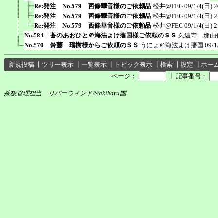
Re:発注 No.579 西條華音様のご依頼品
松井@FEG
09/1/4(日) 2
Re:発注 No.579 西條華音様のご依頼品
松井@FEG
09/1/4(日) 2
Re:発注 No.579 西條華音様のご依頼品
松井@FEG
09/1/4(日) 2
No.584 蒼のあおひと＠海法よけ藩国様ご依頼のＳＳ
久遠寺 那由
No.570 鈴藤 瑞樹様からご依頼のＳＳ
うにょ＠海法よけ藩国
09/1
新規投稿
┃
ツリー表示
┃
一覧表示
┃
トピック表示
┃
検索
┃
設定
┃
ホー
┃
ページ：
記事番号：
茶板管理担当 リバーウィンド＠akiharu国