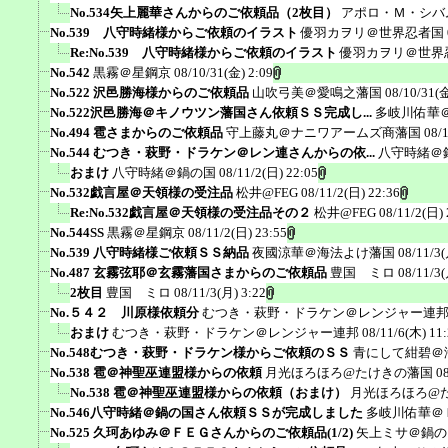
No.534矢上麗華さんからのご依頼品（2枚目）
アポロ・Ｍ・シバ
No.539 八守時緒様からご依頼のイラスト
優羽カヲリ＠世界忍者国
Re:No.539 八守時緒様からご依頼のイラスト
優羽カヲリ＠世界
No.542
黒霧＠星鋼京
08/10/31(金) 2:09
No.522 沢邑勝海様からのご依頼品
山吹弓美＠愛鳴之藩国
08/10/31(金
No.522沢邑勝海＠キノウツン藩国さん依頼ＳＳ完成し...
多岐川佑華
No.494 雹さまからのご依頼品
守上藤丸＠ナニワアームズ商藩国
08/
No.544 むつき・萩野・ドラケン＠レン連さんからの依...
八守時緒＠
おまけ
八守時緒＠鍋の国
08/11/2(日) 22:05
No.532戯言屋＠天領様の受注品
松井@FEG
08/11/2(日) 22:36
Re:No.532戯言屋＠天領様の受注品その２
松井@FEG
08/11/2(日) 
No.544SS
黒霧＠星鋼京
08/11/2(日) 23:55
No.539 八守時緒様ご依頼ＳＳ納品
夜國涼華＠海法よけ藩国
08/11/3(
No.487 玄霧弦耶＠玄霧藩国さまからのご依頼品
豊国 ミロ
08/11/3(
2枚目
豊国 ミロ
08/11/3(月) 3:22
No.５４２ 川原様依頼分
むつき・萩野・ドラケン＠レンジャー連
おまけ
むつき・萩野・ドラケン＠レンジャー連邦
08/11/6(木) 11
No.548むつき・萩野・ドラケン様からご依頼のＳＳ
青にして紺碧＠
No.538 雹＠神聖巫連盟様からの依頼
月光ほろほろ@たけきの藩国
0
No.538 雹＠神聖巫連盟様からの依頼（おまけ）
月光ほろほろ@
No.546八守時緒＠鍋の国さん依頼ＳＳが完成しました
多岐川佑華＠
No.525 久珂あゆみ＠ＦＥＧさんからのご依頼品(1/2)
矢上ミサ＠鍋の