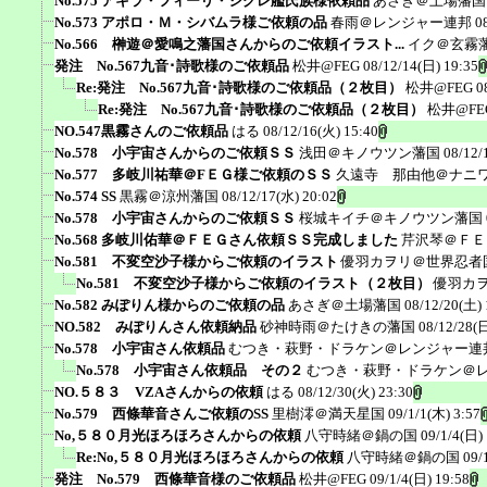
No.575 アキラ・フィーリ・シグレ艦氏族様依頼品
あさぎ＠土場藩国
No.573 アポロ・Ｍ・シバムラ様ご依頼の品
春雨＠レンジャー連邦
0
No.566 榊遊＠愛鳴之藩国さんからのご依頼イラスト...
イク＠玄霧
発注 No.567九音･詩歌様のご依頼品
松井@FEG
08/12/14(日) 19:35
Re:発注 No.567九音･詩歌様のご依頼品（２枚目）
松井@FEG
0
Re:発注 No.567九音･詩歌様のご依頼品（２枚目）
松井@FE
NO.547黒霧さんのご依頼品
はる
08/12/16(火) 15:40
No.578 小宇宙さんからのご依頼ＳＳ
浅田＠キノウツン藩国
08/12/
No.577 多岐川祐華＠FＥＧ様ご依頼のＳＳ
久遠寺 那由他＠ナニ
No.574 SS
黒霧＠涼州藩国
08/12/17(水) 20:02
No.578 小宇宙さんからのご依頼ＳＳ
桜城キイチ＠キノウツン藩国
No.568 多岐川佑華＠ＦＥＧさん依頼ＳＳ完成しました
芹沢琴＠ＦＥ
No.581 不変空沙子様からご依頼のイラスト
優羽カヲリ＠世界忍者
No.581 不変空沙子様からご依頼のイラスト（２枚目）
優羽カ
No.582 みぽりん様からのご依頼の品
あさぎ＠土場藩国
08/12/20(土) 
NO.582 みぽりんさん依頼納品
砂神時雨＠たけきの藩国
08/12/28(日
No.578 小宇宙さん依頼品
むつき・萩野・ドラケン＠レンジャー連
No.578 小宇宙さん依頼品 その２
むつき・萩野・ドラケン＠
NO.５８３ VZAさんからの依頼
はる
08/12/30(火) 23:30
No.579 西條華音さんご依頼のSS
里樹澪＠満天星国
09/1/1(木) 3:57
No,５８０月光ほろほろさんからの依頼
八守時緒＠鍋の国
09/1/4(日)
Re:No,５８０月光ほろほろさんからの依頼
八守時緒＠鍋の国
09/
発注 No.579 西條華音様のご依頼品
松井@FEG
09/1/4(日) 19:58