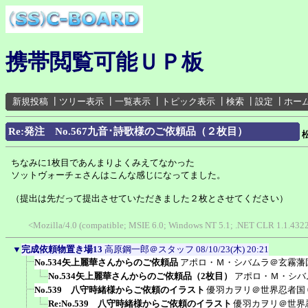
携帯閲覧可能ＵＰ板
新規投稿
┃
ツリー表示
┃
一覧表示
┃
トピック表示
┃
検索
┃
設定
┃
ホー
Re:発注 No.567九音･詩歌様のご依頼品（２枚目）
ちなみに1枚目であんまりよくみえてなかった
ソットヴォーチェさんはこんな感じになってました。
（提出は先だって提出させていただきました２枚とさせてください）
<Mozilla/4.0 (compatible; MSIE 6.0; Windows NT 5.1; .NET CLR 1.1.4322
▼
完成依頼物置き場13
高原鋼一郎＠スタッフ
08/10/23(木) 20:21
No.534矢上麗華さんからのご依頼品
アポロ・Ｍ・シバムラ＠玄霧藩
No.534矢上麗華さんからのご依頼品（2枚目）
アポロ・Ｍ・シバ
No.539 八守時緒様からご依頼のイラスト
優羽カヲリ＠世界忍者国
Re:No.539 八守時緒様からご依頼のイラスト
優羽カヲリ＠世界