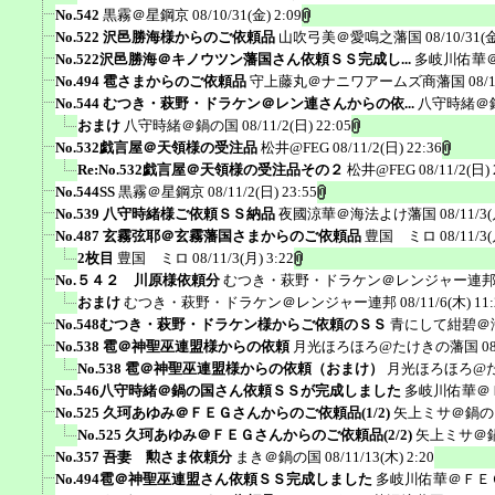
No.542
黒霧＠星鋼京
08/10/31(金) 2:09
No.522 沢邑勝海様からのご依頼品
山吹弓美＠愛鳴之藩国
08/10/31(金
No.522沢邑勝海＠キノウツン藩国さん依頼ＳＳ完成し...
多岐川佑華
No.494 雹さまからのご依頼品
守上藤丸＠ナニワアームズ商藩国
08/
No.544 むつき・萩野・ドラケン＠レン連さんからの依...
八守時緒＠
おまけ
八守時緒＠鍋の国
08/11/2(日) 22:05
No.532戯言屋＠天領様の受注品
松井@FEG
08/11/2(日) 22:36
Re:No.532戯言屋＠天領様の受注品その２
松井@FEG
08/11/2(日) 
No.544SS
黒霧＠星鋼京
08/11/2(日) 23:55
No.539 八守時緒様ご依頼ＳＳ納品
夜國涼華＠海法よけ藩国
08/11/3(
No.487 玄霧弦耶＠玄霧藩国さまからのご依頼品
豊国 ミロ
08/11/3(
2枚目
豊国 ミロ
08/11/3(月) 3:22
No.５４２ 川原様依頼分
むつき・萩野・ドラケン＠レンジャー連
おまけ
むつき・萩野・ドラケン＠レンジャー連邦
08/11/6(木) 11
No.548むつき・萩野・ドラケン様からご依頼のＳＳ
青にして紺碧＠
No.538 雹＠神聖巫連盟様からの依頼
月光ほろほろ@たけきの藩国
0
No.538 雹＠神聖巫連盟様からの依頼（おまけ）
月光ほろほろ@
No.546八守時緒＠鍋の国さん依頼ＳＳが完成しました
多岐川佑華＠
No.525 久珂あゆみ＠ＦＥＧさんからのご依頼品(1/2)
矢上ミサ＠鍋の
No.525 久珂あゆみ＠ＦＥＧさんからのご依頼品(2/2)
矢上ミサ＠
No.357 吾妻 勲さま依頼分
まき＠鍋の国
08/11/13(木) 2:20
No.494雹＠神聖巫連盟さん依頼ＳＳ完成しました
多岐川佑華＠ＦＥ