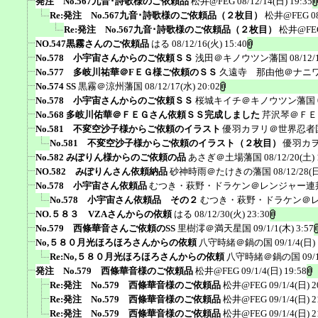
発注 No.567九音･詩歌様のご依頼品
松井@FEG
08/12/14(日) 19:35
Re:発注 No.567九音･詩歌様のご依頼品（２枚目）
松井@FEG
0
Re:発注 No.567九音･詩歌様のご依頼品（２枚目）
松井@FE
NO.547黒霧さんのご依頼品
はる
08/12/16(火) 15:40
No.578 小宇宙さんからのご依頼ＳＳ
浅田＠キノウツン藩国
08/12/
No.577 多岐川祐華＠FＥＧ様ご依頼のＳＳ
久遠寺 那由他＠ナニ
No.574 SS
黒霧＠涼州藩国
08/12/17(水) 20:02
No.578 小宇宙さんからのご依頼ＳＳ
桜城キイチ＠キノウツン藩国
No.568 多岐川佑華＠ＦＥＧさん依頼ＳＳ完成しました
芹沢琴＠ＦＥ
No.581 不変空沙子様からご依頼のイラスト
優羽カヲリ＠世界忍者
No.581 不変空沙子様からご依頼のイラスト（２枚目）
優羽カ
No.582 みぽりん様からのご依頼の品
あさぎ＠土場藩国
08/12/20(土) 
NO.582 みぽりんさん依頼納品
砂神時雨＠たけきの藩国
08/12/28(日
No.578 小宇宙さん依頼品
むつき・萩野・ドラケン＠レンジャー連
No.578 小宇宙さん依頼品 その２
むつき・萩野・ドラケン＠
NO.５８３ VZAさんからの依頼
はる
08/12/30(火) 23:30
No.579 西條華音さんご依頼のSS
里樹澪＠満天星国
09/1/1(木) 3:57
No,５８０月光ほろほろさんからの依頼
八守時緒＠鍋の国
09/1/4(日)
Re:No,５８０月光ほろほろさんからの依頼
八守時緒＠鍋の国
09/
発注 No.579 西條華音様のご依頼品
松井@FEG
09/1/4(日) 19:58
Re:発注 No.579 西條華音様のご依頼品
松井@FEG
09/1/4(日) 2
Re:発注 No.579 西條華音様のご依頼品
松井@FEG
09/1/4(日) 2
Re:発注 No.579 西條華音様のご依頼品
松井@FEG
09/1/4(日) 2