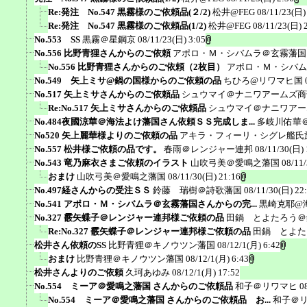
Re:発注 No.547 黒霧様のご依頼品(２/2)
松井@FEG
08/11/23(日)
Re:発注 No.547 黒霧様のご依頼品(1/2)
松井@FEG
08/11/23(日) 
No.553 SS
黒霧＠星鋼京
08/11/23(日) 3:05
No.556 比野青狸さんからのご依頼
アポロ・Ｍ・シバムラ＠玄霧藩国
No.556 比野青狸さんからのご依頼（2枚目）
アポロ・Ｍ・シバム
No.549 矢上ミサ@鍋の国様からのご依頼の品
ちひろ@リワマヒ国
No.517 矢上ミサさんからのご依頼品
シュウマイ＠ナニワアームズ商
Re:No.517 矢上ミサさんからのご依頼品
シュウマイ＠ナニワアー
No.484夜國涼華＠海法よけ藩国さん依頼ＳＳ完成しま...
多岐川佑華
No520 矢上麗華様よりのご依頼の品
アキラ・フィーリ・シグレ艦氏
No.557 松井様ご依頼の品です。
春雨＠レンジャー連邦
08/11/30(日) 
No.543 竜乃麻衣さまご依頼のイラスト
山吹弓美＠愛鳴之藩国
08/11
おまけ
山吹弓美＠愛鳴之藩国
08/11/30(日) 21:16
No.497経さんからの受注ＳＳ
鈴藤 瑞樹＠詩歌藩国
08/11/30(日) 22
No.541 アポロ・Ｍ・シバムラ＠玄霧藩国さんからの完...
黒崎克耶@
No.327 霰矢蝶子＠レンジャー連邦様ご依頼の品
田鍋 とよたろう＠
Re:No.327 霰矢蝶子＠レンジャー連邦様ご依頼の品
田鍋 とよた
松井さん依頼のSS
比野青狸＠キノウツン藩国
08/12/1(月) 6:42
おまけ
比野青狸＠キノウツン藩国
08/12/1(月) 6:43
松井さんよりのご依頼
久珂あゆみ
08/12/1(月) 17:52
No.554 ミーア＠愛鳴之藩国 さんからのご依頼品
和子＠リワマヒ
0
No.554 ミーア＠愛鳴之藩国 さんからのご依頼品 お...
和子＠