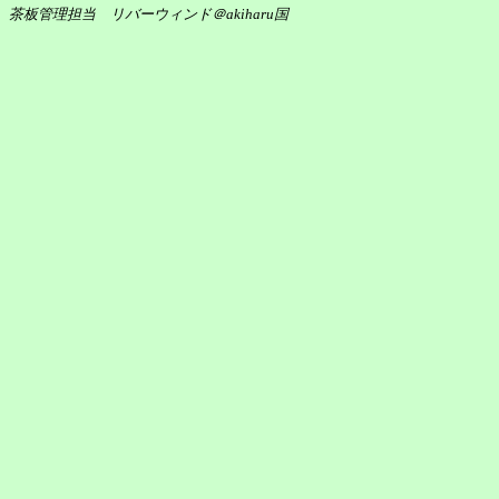
茶板管理担当 リバーウィンド＠akiharu国