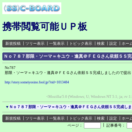
携帯閲覧可能ＵＰ板
新規投稿
┃
ツリー表示
┃
一覧表示
┃
トピック表示
┃
検索
┃
設定
┃
ホー
Ｎｏ７８７那限・ソーマ＝キユウ・逢真＠ＦＥＧさん依頼ＳＳ完
No787
那限・ソーマ＝キユウ・逢真＠ＦＥＧさん依頼ＳＳ完成しましたので提出
http://story.someiyosino.fool.jp/?eid=1013484
<Mozilla/5.0 (Windows; U; Windows NT 5.1; ja; rv:1
▼
Ｎｏ７８７那限・ソーマ＝キユウ・逢真＠ＦＥＧさん依頼ＳＳ完成しま
新規投稿
┃
ツリー表示
┃
一覧表示
┃
トピック表示
┃
検索
┃
設定
┃
ホー
┃
ページ：
記事番号：