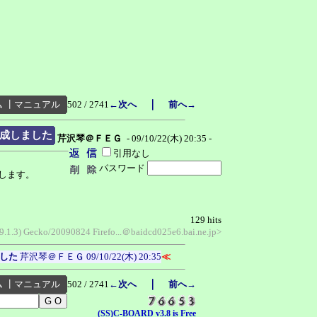
｜
ム
┃
マニュアル
502 / 2741
←次へ
前へ→
成しました
芹沢琴＠ＦＥＧ
- 09/10/22(木) 20:35 -
引用なし
パスワード
します。
129 hits
.9.1.3) Gecko/20090824 Firefo...＠baidcd025e6.bai.ne.jp>
した
芹沢琴＠ＦＥＧ
09/10/22(木) 20:35
≪
｜
ム
┃
マニュアル
502 / 2741
←次へ
前へ→
(SS)C-BOARD v3.8 is Free