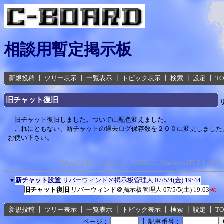
相談用暫定掲示板
新規投稿
┃
ツリー表示
┃
一覧表示
┃
トピック表示
┃
検索
┃
設定
┃
T
旧チャット復旧
旧チャット復旧しました。ついでに配色変えました。
これにともない、新チャットの過去ログ保存数を２００に変更しました
お使い下さい。
<Mozilla/4.0 (compatible; MSIE 6.0; Windows NT 5.1; SV1
▼
新チャット設置
リバーウィンド＠掲示板管理人
07/5/4(金) 19:44
旧チャット復旧
リバーウィンド＠掲示板管理人
07/5/5(土) 19:03
≪
新規投稿
┃
ツリー表示
┃
一覧表示
┃
トピック表示
┃
検索
┃
設定
┃
T
┃
ページ：
記事番号：