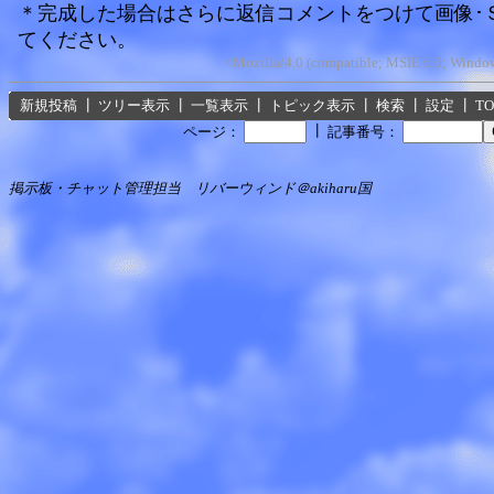
＊完成した場合はさらに返信コメントをつけて画像･Ｓ
てください。
<Mozilla/4.0 (compatible; MSIE 6.0; Wind
新規投稿
┃
ツリー表示
┃
一覧表示
┃
トピック表示
┃
検索
┃
設定
┃
T
┃
ページ：
記事番号：
掲示板・チャット管理担当 リバーウィンド＠akiharu国