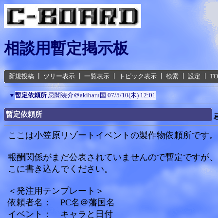
相談用暫定掲示板
新規投稿
┃
ツリー表示
┃
一覧表示
┃
トピック表示
┃
検索
┃
設定
┃
T
▼
暫定依頼所
忌闇装介＠akiharu国
07/5/10(木) 12:01
暫定依頼所
ここは小笠原リゾートイベントの製作物依頼所です。
報酬関係がまだ公表されていませんので暫定ですが、
こに書き込んでください。
＜発注用テンプレート＞
依頼者名： PC名＠藩国名
イベント： キャラと日付