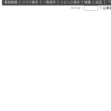
新規投稿
┃
ツリー表示
┃
一覧表示
┃
トピック表示
┃
検索
┃
設定
┃
『
┃
ページ：
記事