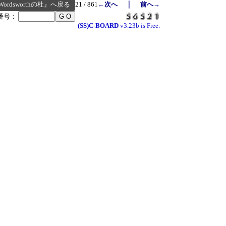
｜
Wordsworthの杜』へ戻る
21 / 861
←次へ
前へ→
番号：
(SS)C-BOARD
v3.23b is Free.