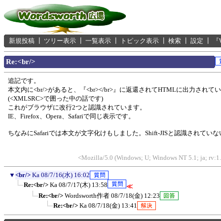
新規投稿
┃
ツリー表示
┃
一覧表示
┃
トピック表示
┃
検索
┃
設定
┃
『
Re:<br/>
追記です。
本文内に<br/>があると、『<br></br>』に返還されてHTMLに出力され
(<XMLSRC>で囲った中の話です)
これがブラウザに改行2つと認識されています。
IE、Firefox、Opera、Safariで同じ表示です。
ちなみにSafariでは本文が文字化けもしました。Shift-JISと認識されて
<Mozilla/5.0 (Windows; U; Windows NT 5.1; ja; rv:1
▼
<br/>
Ka
08/7/16(水) 16:02
Re:<br/>
Ka
08/7/17(木) 13:58
≪
Re:<br/>
Wordsworth作者
08/7/18(金) 12:23
Re:<br/>
Ka
08/7/18(金) 13:41