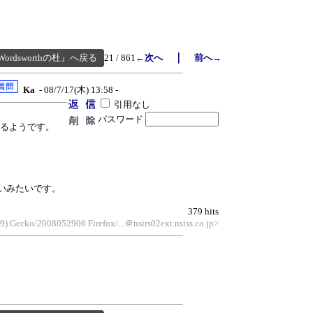
｜
Wordsworthの杜』へ戻る
21 / 861
←次へ
前へ→
Ka
- 08/7/17(木) 13:58 -
引用なし
パスワード
ているようです。
いないみたいです。
379 hits
.9) Gecko/2008052906 Firefox/...＠nsirs02ext.nsiss.co.jp>