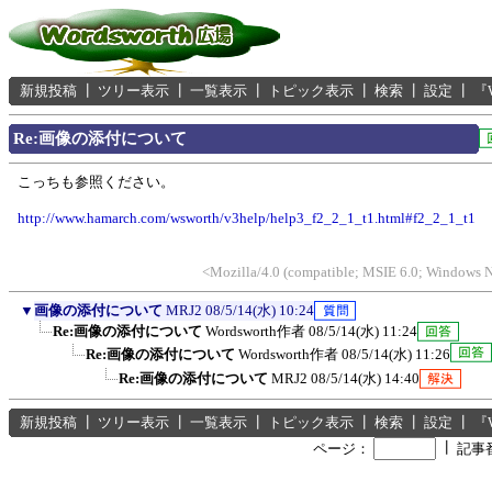
新規投稿
┃
ツリー表示
┃
一覧表示
┃
トピック表示
┃
検索
┃
設定
┃
『
Re:画像の添付について
こっちも参照ください。
http://www.hamarch.com/wsworth/v3help/help3_f2_2_1_t1.html#f2_2_1_t1
<Mozilla/4.0 (compatible; MSIE 6.0; Windows N
▼
画像の添付について
MRJ2
08/5/14(水) 10:24
Re:画像の添付について
Wordsworth作者
08/5/14(水) 11:24
Re:画像の添付について
Wordsworth作者
08/5/14(水) 11:26
Re:画像の添付について
MRJ2
08/5/14(水) 14:40
新規投稿
┃
ツリー表示
┃
一覧表示
┃
トピック表示
┃
検索
┃
設定
┃
『
┃
ページ：
記事